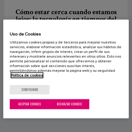
Canal de denuncias
Cómo estar cerca cuando estamos
lejos: la tecnología en tiempos del
es
confinamiento y la buena vida en
el día a día.
eu
Uso de Cookies
Utilizamos cookies propias y de terceros para mejorar nuestros
Aquellos que conocéis nuestros centros, o “casas”
servicios, elaborar información estadística, analizar sus hábitos de
que es como preferimos llamarlas, sabéis que
navegación, inferir grupos de interés, crear un perfil de sus
intereses y mostrarle anuncios relevantes en otros sitios. Esto nos
tenemos por costumbre un contacto habitual y
permite personalizar el contenido que ofrecemos y obtener
información sobre qué secciones suscitan interés,
cercano...
permitiéndonos además mejorar la página web y su seguridad.
Política de cookies
CONFIGURAR
ACEPTAR COOKIES
RECHAZAR COOKIES