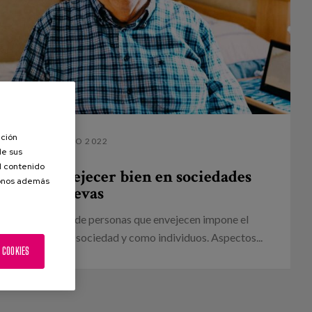
ación
09 ENERO 2022
de sus
el contenido
s para envejecer bien en sociedades
donos además
longevas
ido e imparable de personas que envejecen impone el
 desafíos como sociedad y como individuos. Aspectos...
 COOKIES