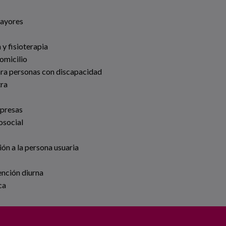
Mayores
 y fisioterapia
omicilio
ara personas con discapacidad
tra
mpresas
osocial
ión a la persona usuaria
ención diurna
ca