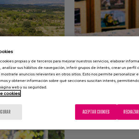
ookies
cookies propias y de terceros para mejorar nuestros servicios, elaborar inform
, analizar sus hábitos de navegación, inferir grupos de interés, crear un perfil 
 mostrarle anuncios relevantes en otros sitios. Esto nos permite personalizar 
ucción de una
Diez propuesta
mos y obtener información sobre qué secciones suscitan interés, permitién
 página web y su seguridad.
de cookies
ova hoy os acercamos un
El crecimiento sosten
e plantea algunas...
afrontamiento de nuevos
IGURAR
ACEPTAR COOKIES
RECHAZAR