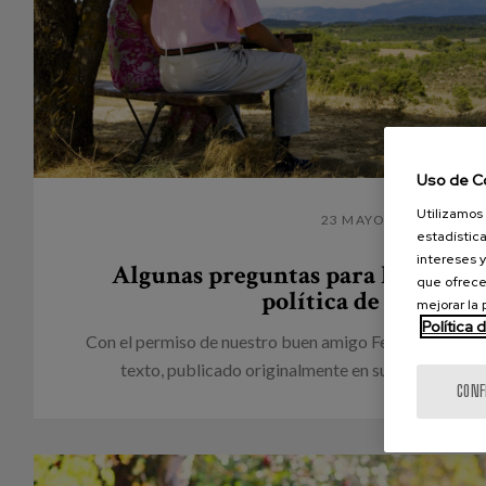
Uso de C
Utilizamos 
23 MAYO 2023
estadística
intereses y
Algunas preguntas para la constr
que ofrece
política de cuidados
mejorar la
Política 
Con el permiso de nuestro buen amigo Fernando Fant
texto, publicado originalmente en su blog, en el qu
CONF