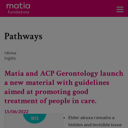
Centros
Pathways
Servicios
Eventos
Idioma
Inglés
Contacto
Matia and ACP Gerontology launch
Noticias
a new material with guidelines
aimed at promoting good
Blog
treatment of people in care.
Prensa
15/06/2022
Trabaja con nosotros
Elder abuse remains a
hidden and invisible issue