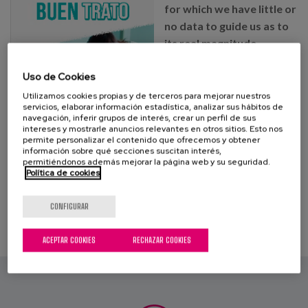
Canal de denuncias
for which we have little or
no data to guide us as to
its real magnitude.
es
This resource is part of a
eu
Uso de Cookies
collection of 5 care-
related pathways that
Utilizamos cookies propias y de terceros para mejorar nuestros
servicios, elaborar información estadística, analizar sus hábitos de
are developed under the
navegación, inferir grupos de interés, crear un perfil de sus
Person-Centred Care
intereses y mostrarle anuncios relevantes en otros sitios. Esto nos
permite personalizar el contenido que ofrecemos y obtener
approach.
información sobre qué secciones suscitan interés,
permitiéndonos además mejorar la página web y su seguridad.
Leer más
sobre Matia and ACP
Política de cookies
Gerontology launch a
new material with
CONFIGURAR
guidelines aimed at
promoting good
ACEPTAR COOKIES
RECHAZAR COOKIES
treatment of people
in care.