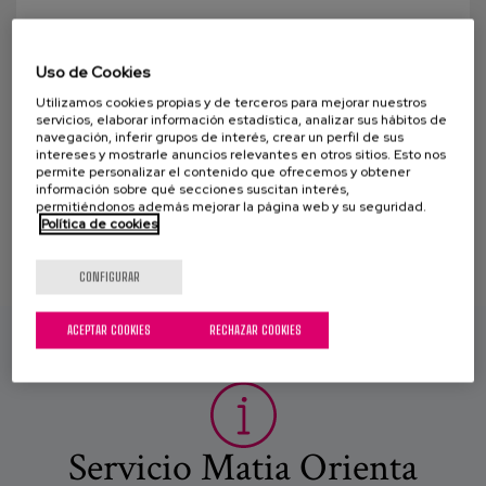
Canal de denuncias
¿Te acuerdas de aquella jugada?
es
Uso de Cookies
El poder que tienen nuestros recuerdos sobre la
Utilizamos cookies propias y de terceros para mejorar nuestros
memoria es alucinante. Para personas con deterioro
eu
servicios, elaborar información estadística, analizar sus hábitos de
navegación, inferir grupos de interés, crear un perfil de sus
cognitivo, la terapia de reminiscencia es todo un...
intereses y mostrarle anuncios relevantes en otros sitios. Esto nos
permite personalizar el contenido que ofrecemos y obtener
información sobre qué secciones suscitan interés,
permitiéndonos además mejorar la página web y su seguridad.
Política de cookies
CONFIGURAR
ACEPTAR COOKIES
RECHAZAR COOKIES
Servicio Matia Orienta