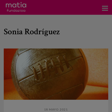
Centros
Sonia Rodríguez
Servicios
Eventos
Contacto
Noticias
Blog
Prensa
Trabaja con nosotros
18 MAYO 2021