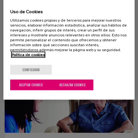
Fortalecimiento muscular y
equilibrio en personas mayores
Uso de Cookies
Utilizamos cookies propias y de terceros para mejorar nuestros
Un novedoso programa que hemos puesto en
servicios, elaborar información estadística, analizar sus hábitos de
marcha logra significativas mejoras en el
navegación, inferir grupos de interés, crear un perfil de sus
intereses y mostrarle anuncios relevantes en otros sitios. Esto nos
fortalecimiento muscular y en el equilibrio de las
permite personalizar el contenido que ofrecemos y obtener
información sobre qué secciones suscitan interés,
personas...
permitiéndonos además mejorar la página web y su seguridad.
Política de cookies
CONFIGURAR
ACEPTAR COOKIES
RECHAZAR COOKIES