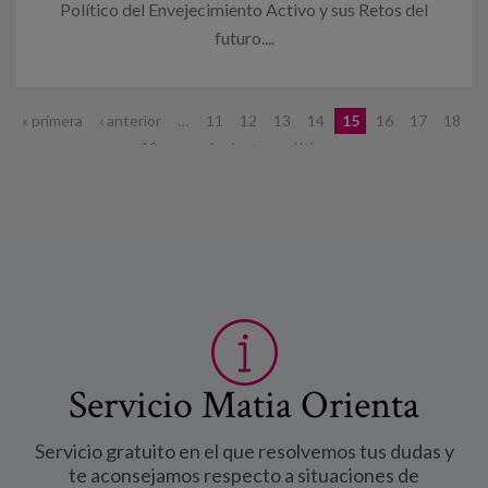
Político del Envejecimiento Activo y sus Retos del
futuro....
Páginas
« primera
‹ anterior
…
11
12
13
14
15
16
17
18
19
…
siguiente ›
última »
Servicio Matia Orienta
Servicio gratuito en el que resolvemos tus dudas y
te aconsejamos respecto a situaciones de