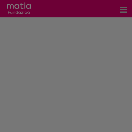
Centros
Servicios
Eventos
Contacto
Noticias
Blog
Prensa
Trabaja con nosotros