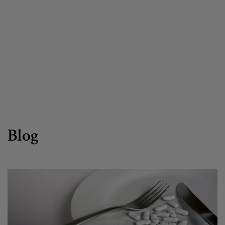
Canal de denuncias
es
eu
Blog