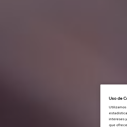
Uso de C
Utilizamos 
estadística
intereses y
que ofrece