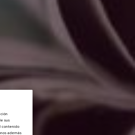
ación
de sus
el contenido
donos además