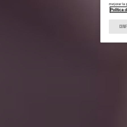
mejorar la
Política 
CONF