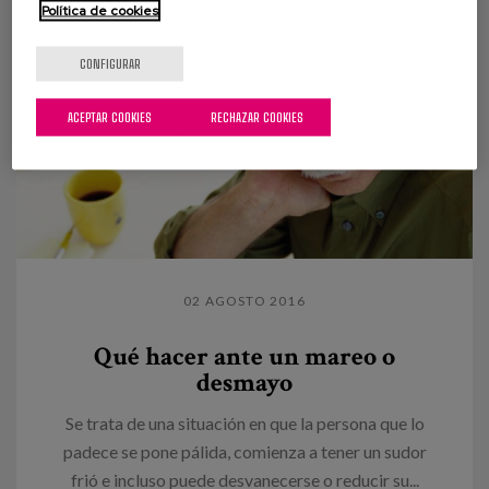
Política de cookies
CONFIGURAR
ACEPTAR COOKIES
RECHAZAR COOKIES
02 AGOSTO 2016
Qué hacer ante un mareo o
desmayo
Se trata de una situación en que la persona que lo
padece se pone pálida, comienza a tener un sudor
frió e incluso puede desvanecerse o reducir su...