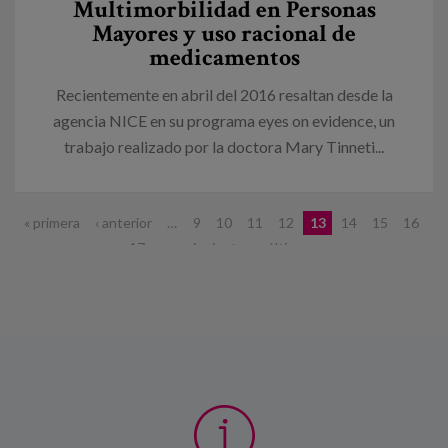
Multimorbilidad en Personas
Mayores y uso racional de
medicamentos
Recientemente en abril del 2016 resaltan desde la
agencia NICE en su programa eyes on evidence, un
trabajo realizado por la doctora Mary Tinneti...
Páginas
« primera
‹ anterior
…
9
10
11
12
13
14
15
16
17
…
siguiente ›
última »