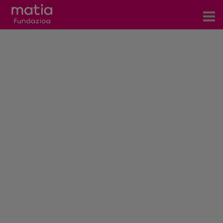
Centros
Servicios
Eventos
Contacto
Noticias
Blog
Prensa
Trabaja con nosotros