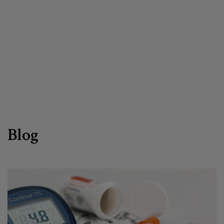
Canal de denuncias
es
eu
Blog