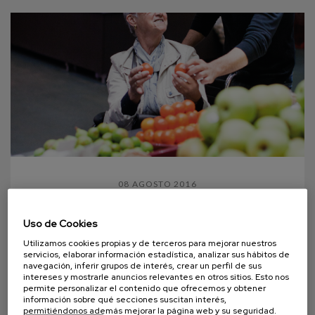
08 AGOSTO 2016
La alimentación en la vejez
Uso de Cookies
Utilizamos cookies propias y de terceros para mejorar nuestros
El proceso de envejecimiento provoca oxidación y
servicios, elaborar información estadística, analizar sus hábitos de
deshidratación en nuestro organismo y además una
navegación, inferir grupos de interés, crear un perfil de sus
intereses y mostrarle anuncios relevantes en otros sitios. Esto nos
serie de cambios. Aumento del tejido adiposo...
permite personalizar el contenido que ofrecemos y obtener
información sobre qué secciones suscitan interés,
permitiéndonos además mejorar la página web y su seguridad.