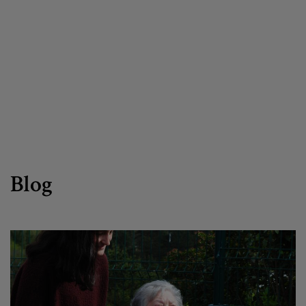
Canal de denuncias
es
eu
Blog