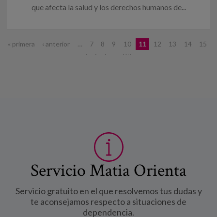
que afecta la salud y los derechos humanos de...
Páginas
« primera
‹ anterior
…
7
8
9
10
11
12
13
14
15
…
siguiente ›
última »
Servicio Matia Orienta
Servicio gratuito en el que resolvemos tus dudas y
te aconsejamos respecto a situaciones de
dependencia.