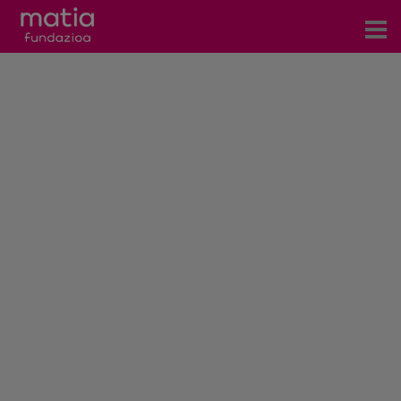
Centros
Servicios
Eventos
Contacto
Noticias
Blog
Prensa
Trabaja con nosotros