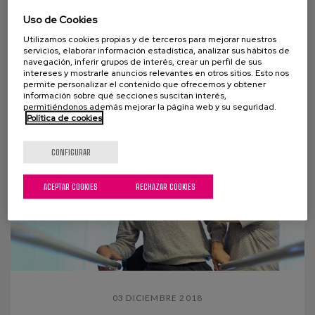
Esta mañana en Argixao nos despedíamos con una
Uso de Cookies
pequeña ceremonia de Luis Pérez, una de las
Utilizamos cookies propias y de terceros para mejorar nuestros
servicios, elaborar información estadística, analizar sus hábitos de
personas que vivía en esta casa. Alguien muy
navegación, inferir grupos de interés, crear un perfil de sus
querido y...
intereses y mostrarle anuncios relevantes en otros sitios. Esto nos
permite personalizar el contenido que ofrecemos y obtener
información sobre qué secciones suscitan interés,
permitiéndonos además mejorar la página web y su seguridad.
Política de cookies
CONFIGURAR
ACEPTAR COOKIES
RECHAZAR COOKIES
03 DICIEMBRE 2018