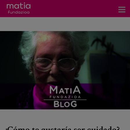
Centros
Servicios
Eventos
Contacto
Noticias
Blog
Prensa
Trabaja con nosotros
¿Cómo te gustaría ser cuidado?