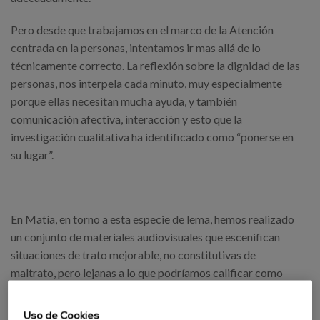
Pero desde que trabajamos en el marco de la Atención
centrada en la personas, intentamos ir mas allá de lo
técnicamente correcto. La reflexión sobre la dignidad de las
personas, nos interpela cada minuto, muy especialmente
porque ellas necesitan mucha ayuda, y también
comunicación afectiva, interacción y esto que la
investigación cualitativa ha identificado como “ponerse en
su lugar”.
En Matía, en torno a esta especie de lema, hemos realizado
un conjunto de materiales audiovisuales que escenifican
situaciones de trato mejorable, no constitutivas de
maltrato, pero lejanas a lo que podríamos calificar como
buen cuidado. También hemos grabado escenas de “buen
trato”, sencillas, cotidianas, multidimensionales. El buen
Uso de Cookies