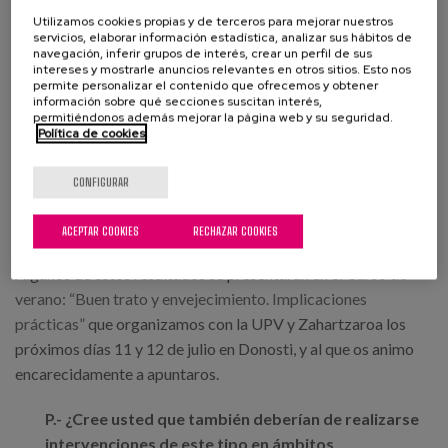
trato tiene múltiples manifestaciones, no es unidireccional,
Utilizamos cookies propias y de terceros para mejorar nuestros
sino que se ofrece en coherencia con las características de
servicios, elaborar información estadística, analizar sus hábitos de
navegación, inferir grupos de interés, crear un perfil de sus
personalidad de cada uno, con total naturalidad. Con estos
intereses y mostrarle anuncios relevantes en otros sitios. Esto nos
materiales y una pequeña guía de uso, estamos validando
permite personalizar el contenido que ofrecemos y obtener
información sobre qué secciones suscitan interés,
esta iniciativa en nuestros centros con excelentes
permitiéndonos además mejorar la página web y su seguridad.
resultados.
Política de cookies
Lo que a primera vista observamos es que “el umbral de
CONFIGURAR
tolerancia” ante conductas inadecuadas está cambiando
claramente. Y algunos comportamientos extinguiéndose.
ACEPTAR COOKIES
RECHAZAR COOKIES
Algunos de estos resultados se presentaran en el
Curso de
verano: “Buen trato y envejecimiento. Implicaciones
prácticas”
que organizamos con la UPV y Zahartzaroa los
próximos días 11 y 12 de julio en Donosti, y al que os animo
encarecidamente a apuntaros.
P.- ¿Cree usted que también deberían de realizarse
intervenciones de este tipo en ámbitos