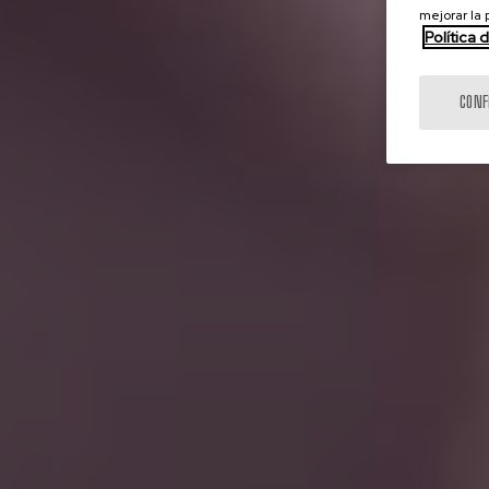
mejorar la
Política 
CONF