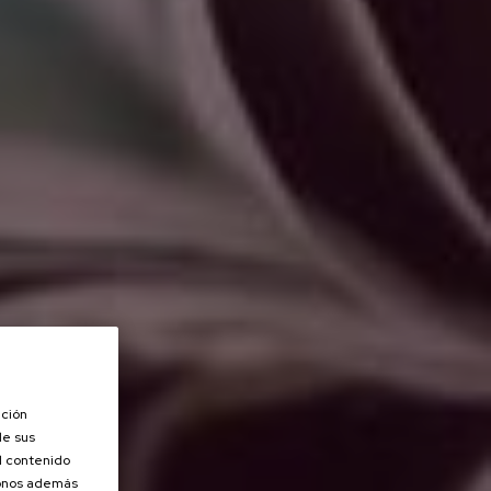
ación
de sus
el contenido
donos además