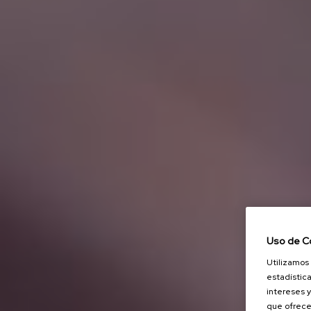
Uso de C
Utilizamos 
estadística
intereses y
que ofrece