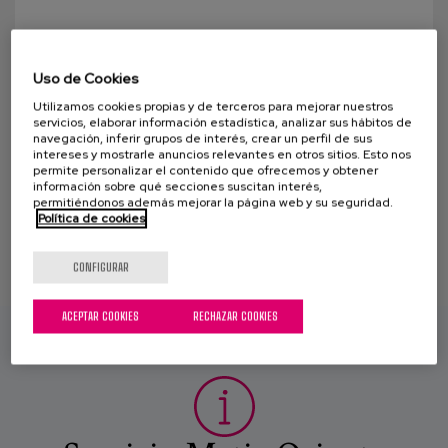
Canal de denuncias
Danza y música para conectar con
la demencia
es
Uso de Cookies
En esta ocasión os acercamos una lectura en
Utilizamos cookies propias y de terceros para mejorar nuestros
eu
servicios, elaborar información estadística, analizar sus hábitos de
formato entrevista a Iker Arrue, una persona
navegación, inferir grupos de interés, crear un perfil de sus
maravillosa con la que hemos tenido la suerte de...
intereses y mostrarle anuncios relevantes en otros sitios. Esto nos
permite personalizar el contenido que ofrecemos y obtener
información sobre qué secciones suscitan interés,
permitiéndonos además mejorar la página web y su seguridad.
Política de cookies
CONFIGURAR
ACEPTAR COOKIES
RECHAZAR COOKIES