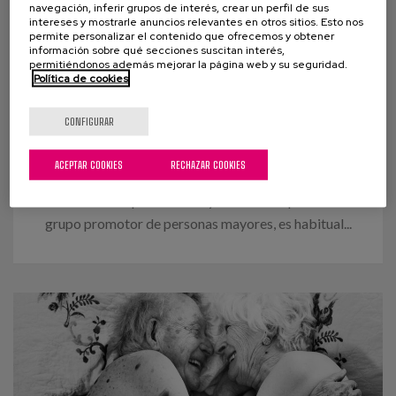
navegación, inferir grupos de interés, crear un perfil de sus
intereses y mostrarle anuncios relevantes en otros sitios. Esto nos
permite personalizar el contenido que ofrecemos y obtener
información sobre qué secciones suscitan interés,
07 MARZO 2022
permitiéndonos además mejorar la página web y su seguridad.
Política de cookies
Las viejas invisibilizadas:
discriminaciones de género en la
CONFIGURAR
vejez
ACEPTAR COOKIES
RECHAZAR COOKIES
En mi trabajo, a la hora de querer hacer un grupo de
discusión con personas mayores o acompañar a un
grupo promotor de personas mayores, es habitual...