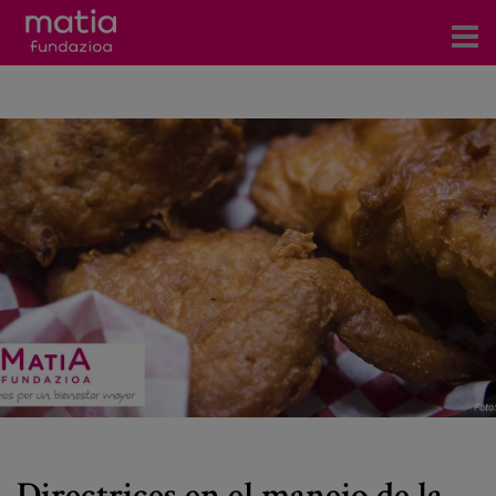
Centros
Servicios
Eventos
Contacto
Noticias
Blog
Prensa
Trabaja con nosotros
Directrices en el manejo de la