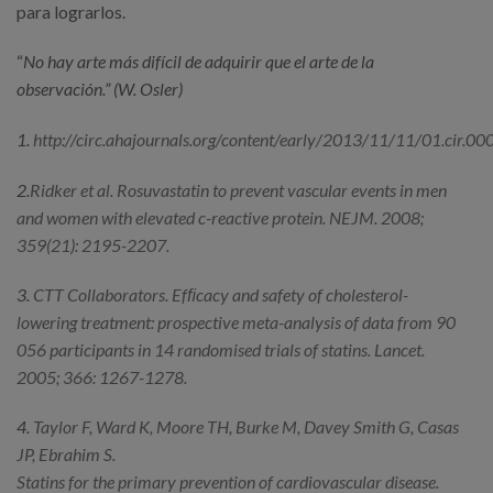
para lograrlos.
“
No hay arte más difícil de adquirir que el arte de la
observación.” (W. Osler)
1.
http://circ.ahajournals.org/content/early/2013/11/11/01.cir
2.
Ridker et al. Rosuvastatin to prevent vascular events in men
and women with elevated c-reactive protein. NEJM. 2008;
359(21): 2195-2207.
3.
CTT Collaborators. Efﬁcacy and safety of cholesterol-
lowering treatment: prospective meta-analysis of data from 90
056 participants in 14 randomised trials of statins. Lancet.
2005; 366: 1267-1278.
4.
Taylor F, Ward K, Moore TH, Burke M, Davey Smith G, Casas
JP, Ebrahim S.
Statins for the primary prevention of cardiovascular disease.