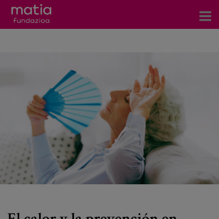
Centros
Servicios
Eventos
Contacto
Noticias
Blog
Prensa
Trabaja con nosotros
El calor y la prevención en