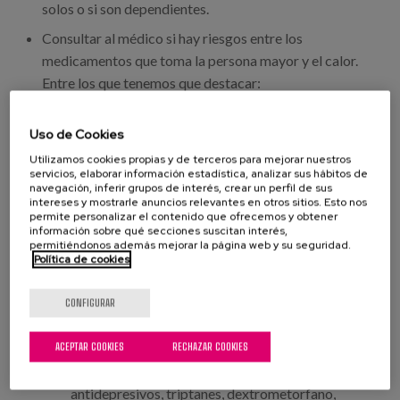
solos o si son dependientes.
Consultar al médico si hay riesgos entre los
medicamentos que toma la persona mayor y el calor.
Entre los que tenemos que destacar:
Los que favorecen la deshidratación o la pérdida
Uso de Cookies
de electrolitos. El caso más claro son los
Utilizamos cookies propias y de terceros para mejorar nuestros
servicios, elaborar información estadística, analizar sus hábitos de
diuréticos. especialmente a los pacientes con
navegación, inferir grupos de interés, crear un perfil de sus
enfermedad cardiovascular y del riñón, como la
intereses y mostrarle anuncios relevantes en otros sitios. Esto nos
permite personalizar el contenido que ofrecemos y obtener
insuficiencia cardiaca y renal y los dializados
información sobre qué secciones suscitan interés,
permitiéndonos además mejorar la página web y su seguridad.
Los que afectan a la funcionalidad del riñón y que
Política de cookies
con la subida de las temperaturas pueden
aumentar el riesgo de toxicidad renal:
CONFIGURAR
antiinflamatorios y los antihipertensivos (IECA,
como enalapril, o sartanes),
ACEPTAR COOKIES
RECHAZAR COOKIES
Los que interfieren con la termorregulación como
antidepresivos, triptanes, dextrometorfano,