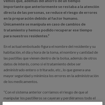
vemos que, además del ahorro de un tiempo
importante que anteriormente se restaba a la atención
directa de las personas, se reduce el riesgo de errores
en la preparación debido al factor humano.
Únicamente se manipula en caso de cambios de
tratamiento y hemos podido recuperar ese tiempo
para nuestros residentes.”
En el actual embolsado figura el nombre del residente y su
habitación, el día y hora de la toma, el nombre y cantidad de
las pastillas que vienen dentro de la bolsa, además de otros
datos de interés, como si el tratamiento debe ser
administrado entero o triturado, etc., lo que genera una
mayor seguridad y minimiza los errores en la administración
de los medicamentos.
“Con el sistema anterior corríamos el riesgo de que al
manipular los pastilleros se cayeran y perdiéramos todo el
tratamiento, de manera que teníamos que volver a cargar el