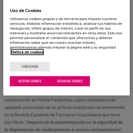
pastillero con pastillas nuevas. Ahora al ir emblistados, en
Uso de Cookies
caso de caída, no nos encontramos con ese mismo problema
Utilizamos cookies propias y de terceros para mejorar nuestros
ya que las pastillas continúan intactas”.
servicios, elaborar información estadística, analizar sus hábitos de
navegación, inferir grupos de interés, crear un perfil de sus
¿Qué dicen los datos? La automatización reduce
intereses y mostrarle anuncios relevantes en otros sitios. Esto nos
permite personalizar el contenido que ofrecemos y obtener
significativamente los errores.
información sobre qué secciones suscitan interés,
permitiéndonos además mejorar la página web y su seguridad.
Para garantizar la calidad del trabajo realizado cualquier
Política de cookies
profesional sanitario puede notificarnos incidencias que
ocurran a lo largo del circuito, lo cual nos sirve como
CONFIGURAR
herramienta de mejora.
ACEPTAR COOKIES
RECHAZAR COOKIES
Gracias a este seguimiento hemos podido realizar una
comparativa del proceso de dispensación pre y post
robotización en Matia Fundazioa, cuyos resultados han
quedado plasmados en un artículo publicado recientemente
en la Revista Española de Farmacia Hospitalaria que lleva
por título:
“
Impacto de la automatización en la seguridad de
la dispensación de medicamentos a centros sociosanitarios
”
.