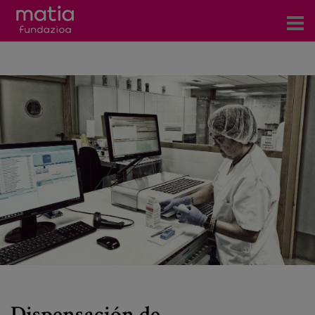
Centros
Servicios
Eventos
Contacto
Noticias
Blog
Prensa
Trabaja con nosotros
Dispensación de