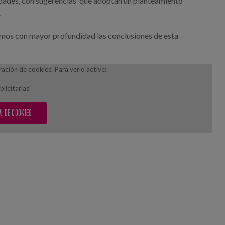
edades, con sugerencias que adoptan un planteamiento
.
lamos con mayor profundidad las conclusiones de esta
ción de cookies. Para verlo active:
licitarias
N DE COOKIES