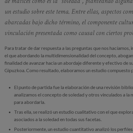
de matices como es la “soledad”, planteando algunas
un estudio sobre este tema. Entre ellas, aspectos com
abarcadas bajo dicho término, el componente cultura
vinculación presentada como causal con ciertos pro
Para tratar de dar respuesta a las preguntas que nos hacíamos, i
el que abordando la multidimensionalidad del concepto, abogam
finalidad de avanzar hacia un abordaje diferente y efectivo de s
Gipuzkoa. Como resultado, elaboramos un estudio compuesto po
El punto de partida fue la elaboración de una revisión bibli
analizamos el concepto de soledad y otros vinculados a la 
para abordarla.
Tras ella, se realizó un estudio cualitativo con el que expl
asociados a la soledad en todas sus facetas.
Posteriormente, un estudio cuantitativo analizó los perfiles