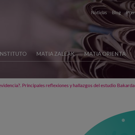
Noticias
Blog
Pre
INSTITUTO
MATIA ZALEAK
MATIA ORIENTA
videncia?. Principales reflexiones y hallazgos del estudio Bakard