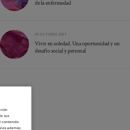
de la enfermedad
05 OCTUBRE 2015
Vivir en soledad. Una oportunidad y un
desafío social y personal
ación
de sus
el contenido
donos además