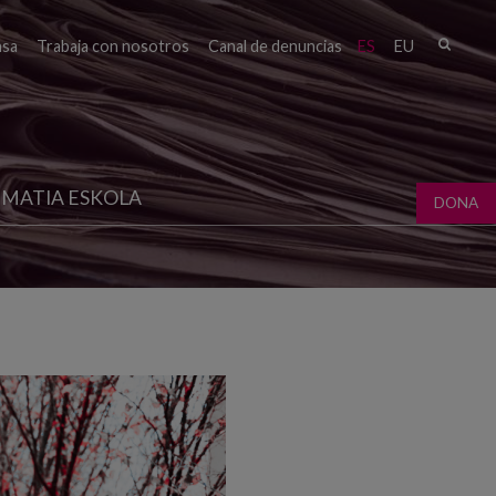
Busc
nsa
Trabaja con nosotros
Canal de denuncias
ES
EU
Form
bú
MATIA ESKOLA
DONA