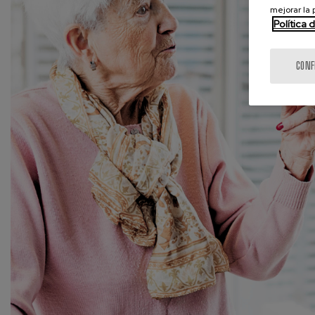
mejorar la
Política 
CONF