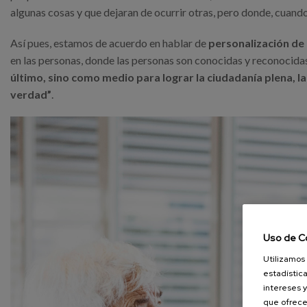
algunas cosas y que dejaran de ocurrir otras, pero donde, cuando 
Así pues, estamos de acuerdo en hablar de
personalización de 
en las personas, donde las personas son conocidas y reconocida
último, sino como medio para lograr la ciudadanía plena, la 
verdad”
.
Uso de C
Utilizamos 
estadística
intereses y
que ofrece