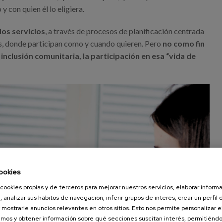
y con quien él lo eligiera.
los servicios
, a través de procesos de planificación centrada
s, donde participan como y cuando quieren. Pero
no como fin
inclusión comunitaria, la participación en esa “vida de
ookies
cookies propias y de terceros para mejorar nuestros servicios, elaborar inform
, analizar sus hábitos de navegación, inferir grupos de interés, crear un perfil 
 mostrarle anuncios relevantes en otros sitios. Esto nos permite personalizar 
mos y obtener información sobre qué secciones suscitan interés, permitién