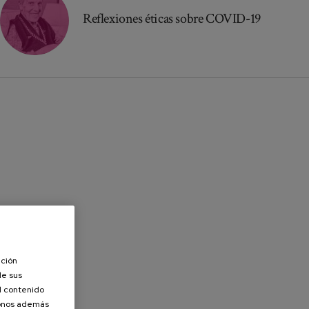
Reflexiones éticas sobre COVID-19
ación
de sus
el contenido
donos además