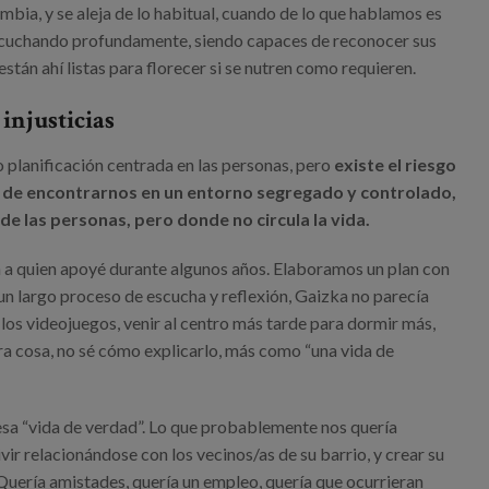
ambia, y se aleja de lo habitual, cuando de lo que hablamos es
escuchando profundamente, siendo capaces de reconocer sus
án ahí listas para florecer si se nutren como requieren.
injusticias
o planificación centrada en las personas, pero
existe el riesgo
”, de encontrarnos en un entorno segregado y controlado,
de las personas, pero donde no circula la vida.
 a quien apoyé durante algunos años. Elaboramos un plan con
 un largo proceso de escucha y reflexión, Gaizka no parecía
e los videojuegos, venir al centro más tarde para dormir más,
ra cosa, no sé cómo explicarlo, más como “una vida de
sa “vida de verdad”. Lo que probablemente nos quería
ir relacionándose con los vecinos/as de su barrio, y crear su
 Quería amistades, quería un empleo, quería que ocurrieran