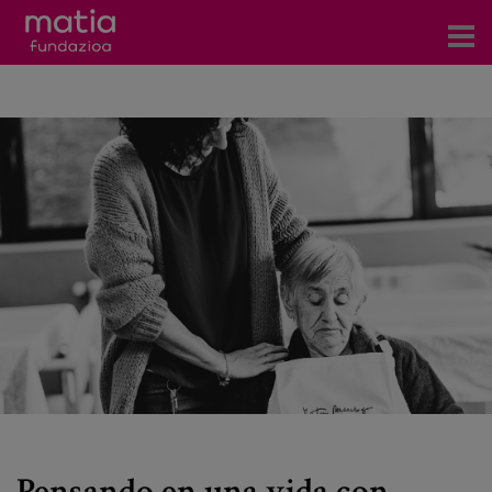
Centros
Servicios
Eventos
Contacto
Noticias
Blog
Prensa
Trabaja con nosotros
Pensando en una vida con