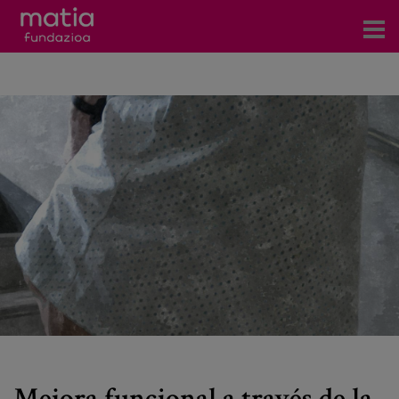
Centros
Servicios
Eventos
Contacto
Noticias
Blog
Prensa
Trabaja con nosotros
Mejora funcional a través de la