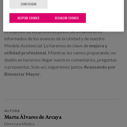
CONFIGURAR
recae en que, además de estar orientados a la recuperación
funcional, queremos y debemos influir también en
ACEPTAR COOKIES
RECHAZAR COOKIES
la
modificación de factores que favorecen la caída
.
El objetivo de los próximos posts, será manteneros
informados de los avances de la Unidad y de nuestro
Modelo Asistencial. Lo haremos en clave de
mejora y
utilidad profesional.
Mientras los vamos preparando, no
dudéis en hacernos llegar vuestros comentarios, preguntas
o propuestas. Solo así, seguiremos juntos
Avanzando por
Bienestar Mayor
.
AUTORA
Marta Álvarez de Arcaya
Directora Médica