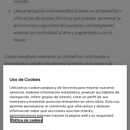
vestido.
Una orientación sobre modificaciones en el domicilio o
utilización de ayudas técnicas que puedan aumentar la
autonomía y seguridad del paciente, contemplando
además la continuidad al alta y seguimiento a los 6
meses.
Como resultado relevante, la Unidad ha contribuido a
incrementar significativamente la mejora funcional y la
adaptación de las personas atendidas, además de disminuir
la dependencia evitable posibilitando una menor
Uso de Cookies
institucionalización con el consiguiente beneficio personal y
Utilizamos cookies propias y de terceros para mejorar nuestros
servicios, elaborar información estadística, analizar sus hábitos de
eficiencia en el coste sociosanitario.
navegación, inferir grupos de interés, crear un perfil de sus
intereses y mostrarle anuncios relevantes en otros sitios. Esto nos
A partir de ahora, comienza una nueva fase
. Nos
permite personalizar el contenido que ofrecemos y obtener
información sobre qué secciones suscitan interés,
planteamos un nuevo reto para hacer frente a la evidencia
permitiéndonos además mejorar la página web y su seguridad.
que refleja que entre un 5% y un 15% de los pacientes
Política de cookies
presentan
segundas fracturas de cadera
. La innovación