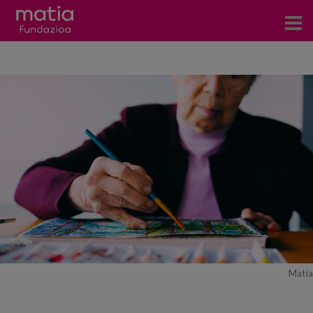
Centros
Servicios
Eventos
Contacto
Noticias
Blog
Prensa
Matia
Trabaja con nosotros