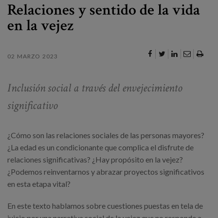
Canal de denuncias
Relaciones y sentido de la vida
en la vejez
es
eu
02 MARZO 2023
Inclusión social a través del envejecimiento
significativo
¿Cómo son las relaciones sociales de las personas mayores?
¿La edad es un condicionante que complica el disfrute de
relaciones significativas? ¿Hay propósito en la vejez?
¿Podemos reinventarnos y abrazar proyectos significativos
en esta etapa vital?
En este texto hablamos sobre cuestiones puestas en tela de
juicio por una narrativa social de la vejez que no responde a