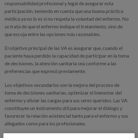
responsabilidad profesional y legal de asegurar esta
participación, teniendo en cuenta que una buena práctica
médica ya no lo es si no respeta la voluntad del enfermo. No
se trata de que el enfermo indique el tratamiento, sino de
que escoja entre las opciones más razonables.
El objetivo principal de las VA es asegurar que, cuando el
paciente haya perdido la capacidad de participar en la toma
de decisiones, la atención sanitaria sea conforme a las
preferencias que expresó previamente.
Los objetivos secundarios son la mejora del proceso de
toma de decisiones sanitarias, optimizar el bienestar del
enfermo y aliviar las cargas para sus seres queridos. Las VA
constituyen un instrumento útil para mejorar el diálogo y
favorecer la relación asistencial tanto para el enfermo y sus
allegados como para los profesionales.
Por lo tanto las VA se enmarcan en la planificación de