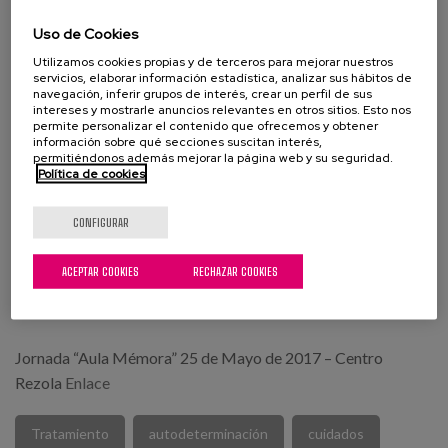
cuidados, entendida como un proceso positivo de reflexión
Uso de Cookies
e implicación de la ciudadanía en las decisiones relativas a
Utilizamos cookies propias y de terceros para mejorar nuestros
su salud, de acuerdo con sus valores personales en el marco
servicios, elaborar información estadística, analizar sus hábitos de
navegación, inferir grupos de interés, crear un perfil de sus
de la relación médico-paciente-familia.
intereses y mostrarle anuncios relevantes en otros sitios. Esto nos
permite personalizar el contenido que ofrecemos y obtener
información sobre qué secciones suscitan interés,
En el contexto de la relación sanitaria la voluntad del
permitiéndonos además mejorar la página web y su seguridad.
paciente puede ser expresada de modo oral, quedando
Política de cookies
constancia de ella en la historia clínica; no obstante el mejor
modo de asegurar su cumplimiento en cualquier
CONFIGURAR
circunstancia es hacerlo a través de los denominados
Documentos deVoluntades Anticipadas (DVA).
ACEPTAR COOKIES
RECHAZAR COOKIES
Fuente: Osakidetza – Servicio Vasco de Salud.
Enlace
Jornada “Aula Mémora” 25 de Mayo de 2017 – Centro
Rezola
Enlace
Tratamiento
autodeterminación
cuidados