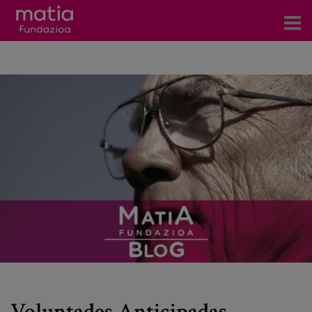
Centros
Servicios
Eventos
Contacto
Noticias
Blog
Prensa
Trabaja con nosotros
Voluntades Anticipadas