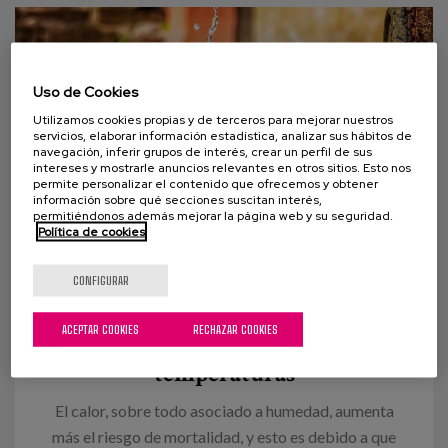
Uso de Cookies
Utilizamos cookies propias y de terceros para mejorar nuestros
servicios, elaborar información estadística, analizar sus hábitos de
navegación, inferir grupos de interés, crear un perfil de sus
intereses y mostrarle anuncios relevantes en otros sitios. Esto nos
permite personalizar el contenido que ofrecemos y obtener
información sobre qué secciones suscitan interés,
permitiéndonos además mejorar la página web y su seguridad.
Política de cookies
26 JUNIO 2019
CONFIGURAR
Ola de calor y personas mayores:
14 recomendaciones para evitar
ACEPTAR COOKIES
RECHAZAR COOKIES
riesgos asociados a las altas
temperaturas
El calor, sobre todo asociado a humedad, aumenta
más el riesgo de mortalidad, y esto es debido a que