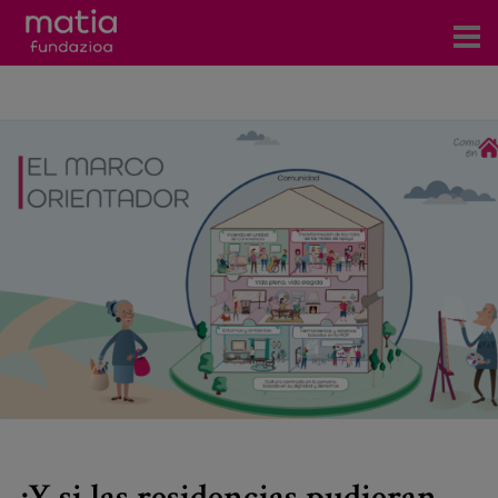
Centros
Servicios
Eventos
Contacto
Noticias
Blog
Prensa
Trabaja con nosotros
¿Y si las residencias pudieran