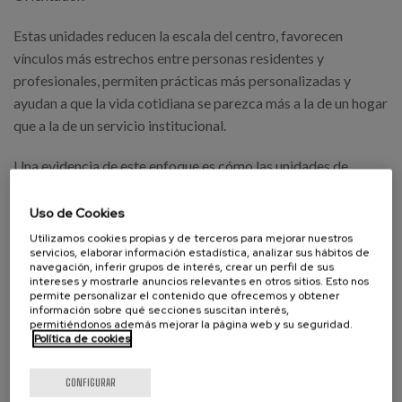
Estas unidades reducen la escala del centro, favorecen
vínculos más estrechos entre personas residentes y
profesionales, permiten prácticas más personalizadas y
ayudan a que la vida cotidiana se parezca más a la de un hogar
que a la de un servicio institucional.
Una evidencia de este enfoque es cómo las unidades de
convivencia facilitan relaciones más estables y significativas,
creando entornos donde las personas pueden mantener
Uso de Cookies
rutinas, espacios personales y relaciones que reflejan sus
Utilizamos cookies propias y de terceros para mejorar nuestros
servicios, elaborar información estadística, analizar sus hábitos de
preferencias vitales.
navegación, inferir grupos de interés, crear un perfil de sus
intereses y mostrarle anuncios relevantes en otros sitios. Esto nos
Transformación cultural: lo
permite personalizar el contenido que ofrecemos y obtener
información sobre qué secciones suscitan interés,
esencial del cambio
permitiéndonos además mejorar la página web y su seguridad.
Política de cookies
Cambiar la manera de atender no significa únicamente
CONFIGURAR
implementar nuevas herramientas o protocolos: significa