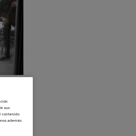
ación
de sus
el contenido
donos además