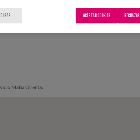
IGURAR
ACEPTAR COOKIES
RECHAZAR
rvicio Matia Orienta.