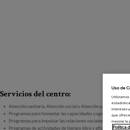
Uso de C
Servicios del centro:
Utilizamos 
estadística
Atención sanitaria, Atención social y Atención psicológica Ge
intereses y
Programas para fomentar las capacidades cognitivas y la aut
que ofrece
Programas para impulsar las relaciones sociales y participaci
mejorar la
Política 
Programas de actividades de tiempo libre y aficiones.