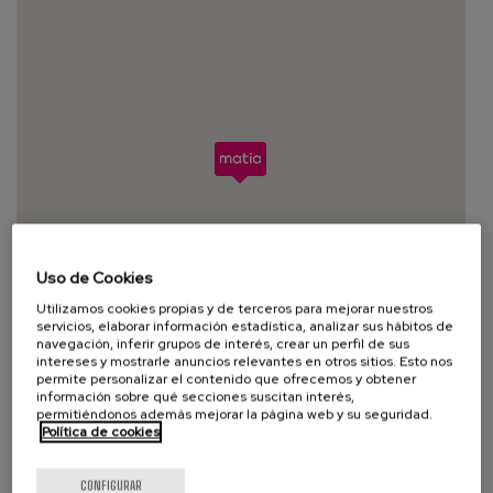
Uso de Cookies
Utilizamos cookies propias y de terceros para mejorar nuestros
servicios, elaborar información estadística, analizar sus hábitos de
navegación, inferir grupos de interés, crear un perfil de sus
intereses y mostrarle anuncios relevantes en otros sitios. Esto nos
permite personalizar el contenido que ofrecemos y obtener
información sobre qué secciones suscitan interés,
Centro de Día de Lugaritz
permitiéndonos además mejorar la página web y su seguridad.
Política de cookies
Pinu Bidea 37
20018 Donostia · San Sebastián
943 31 7 100 -
lugaritz.cd@matia.eus
CONFIGURAR