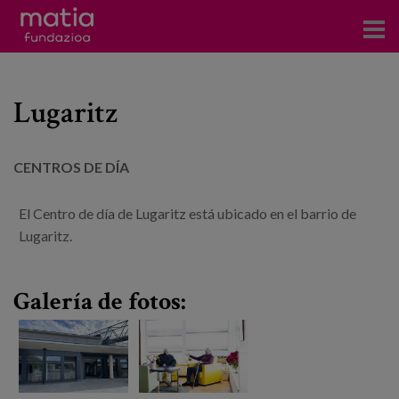
Centros
Lugaritz
Servicios
Eventos
CENTROS DE DÍA
Contacto
El Centro de día de Lugaritz está ubicado en el barrio de
Lugaritz.
Noticias
Blog
Galería de fotos:
Prensa
Trabaja con nosotros