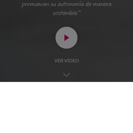
promuevan su autonomía de manera
sostenible.”
VER VÍDEO
282
ENTIDADES COLABORADORAS