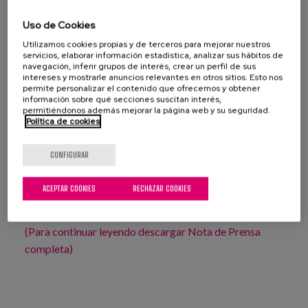
y promuevan las relaciones dentro y fuera de los
Uso de Cookies
centros y de las unidades de convivencia.
Utilizamos cookies propias y de terceros para mejorar nuestros
servicios, elaborar información estadística, analizar sus hábitos de
Con la revista “como en Casa” podremos conocer de
navegación, inferir grupos de interés, crear un perfil de sus
intereses y mostrarle anuncios relevantes en otros sitios. Esto nos
primera mano las claves para la transformación de los
permite personalizar el contenido que ofrecemos y obtener
ambientes en centros residenciales y recomendaciones
información sobre qué secciones suscitan interés,
permitiéndonos además mejorar la página web y su seguridad.
de decoración y organización de los espacios. Así, a lo
Política de cookies
largo de sus páginas encontraremos multitud de trucos
y consejos prácticos que pueden aplicarse de forma
CONFIGURAR
paulatina, en nuestro día a día, sin necesidad de tener un
conocimiento experto en interiorismo y sin una gran
ACEPTAR COOKIES
RECHAZAR COOKIES
inversión en reformas.
(Para continuar leyendo descargar Nota de Prensa
completa)