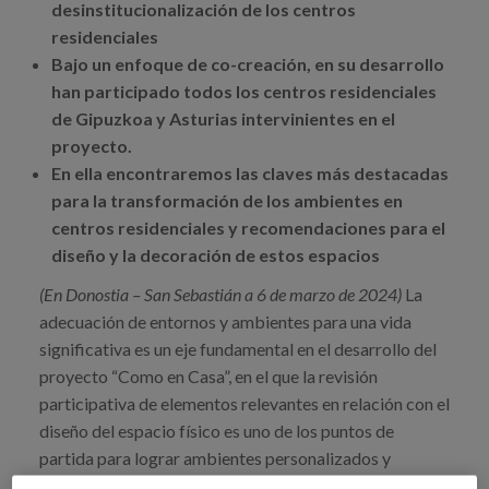
Canal de denuncias
desinstitucionalización de los centros
residenciales
Bajo un enfoque de co-creación, en su desarrollo
es
han participado todos los centros residenciales
de Gipuzkoa y Asturias intervinientes en el
eu
proyecto.
En ella encontraremos las claves más destacadas
para la transformación de los ambientes en
centros residenciales y recomendaciones para el
diseño y la decoración de estos espacios
(En Donostia – San Sebastián a 6 de marzo de 2024)
La
adecuación de entornos y ambientes para una vida
significativa es un eje fundamental en el desarrollo del
proyecto “Como en Casa”, en el que la revisión
participativa de elementos relevantes en relación con el
diseño del espacio físico es uno de los puntos de
partida para lograr ambientes personalizados y
significativos, que protejan la intimidad de las personas