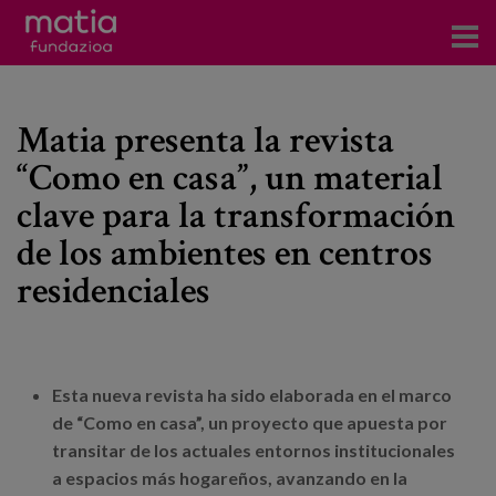
Centros
Matia presenta la revista
Servicios
“Como en casa”, un material
Eventos
clave para la transformación
Contacto
de los ambientes en centros
residenciales
Noticias
Blog
Esta nueva revista ha sido elaborada en el marco
Prensa
de “Como en casa”, un proyecto que apuesta por
transitar de los actuales entornos institucionales
Trabaja con nosotros
a espacios más hogareños, avanzando en la