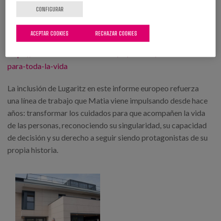
que hacen posible vivir con sentido.
CONFIGURAR
Más información sobre el modelo:
ACEPTAR COOKIES
RECHAZAR COOKIES
https://www.matiafundazioa.eus/es/centros/viviendas-
para-toda-la-vida
La inclusión de Lugaritz en este informe europeo refuerza
una línea de trabajo que Matia viene impulsando desde hace
años: transformar los cuidados para que acompañen la vida
de las personas, reconociendo su singularidad, su capacidad
de decisión y su derecho a seguir siendo protagonistas de su
propia historia.