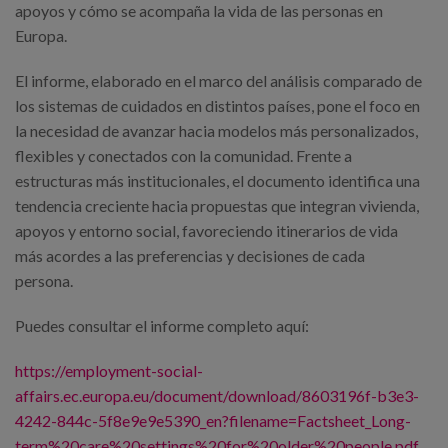
Canal de denuncias
apoyos y cómo se acompaña la vida de las personas en
Europa.
es
El informe, elaborado en el marco del análisis comparado de
los sistemas de cuidados en distintos países, pone el foco en
eu
la necesidad de avanzar hacia modelos más personalizados,
flexibles y conectados con la comunidad. Frente a
estructuras más institucionales, el documento identifica una
tendencia creciente hacia propuestas que integran vivienda,
apoyos y entorno social, favoreciendo itinerarios de vida
más acordes a las preferencias y decisiones de cada
persona.
Puedes consultar el informe completo aquí:
https://employment-social-
affairs.ec.europa.eu/document/download/8603196f-b3e3-
4242-844c-5f8e9e9e5390_en?filename=Factsheet_Long-
term%20care%20settings%20for%20older%20people.pdf