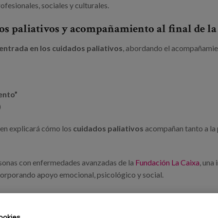
fesionales, sociales y culturales.
os paliativos y acompañamiento al final de la
centrada en los cuidados paliativos
, abordando el acompañamien
ento”
)
uien explicará cómo los
cuidados paliativos
acompañan tanto a la
ersonas con enfermedades avanzadas de la
Fundación La Caixa
, una 
ncorporando apoyo emocional, psicológico y social.
 acompañamiento y los cuidados
ookies
amental para cuidar mejor
. Visibilizar el final de la vida permite 