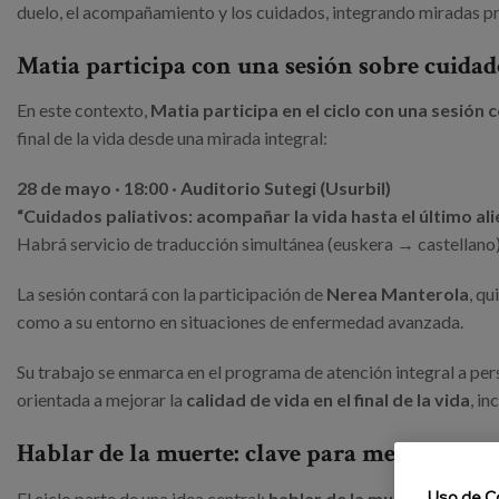
duelo, el acompañamiento y los cuidados, integrando miradas pro
Matia participa con una sesión sobre cuidad
En este contexto,
Matia participa en el ciclo con una sesión 
final de la vida desde una mirada integral:
28 de mayo · 18:00 · Auditorio Sutegi (Usurbil)
“Cuidados paliativos: acompañar la vida hasta el último ali
Habrá servicio de traducción simultánea (euskera → castellano
La sesión contará con la participación de
Nerea Manterola
, q
como a su entorno en situaciones de enfermedad avanzada.
Su trabajo se enmarca en el programa de atención integral a p
orientada a mejorar la
calidad de vida en el final de la vida
, i
Hablar de la muerte: clave para mejorar el
Uso de C
El ciclo parte de una idea central:
hablar de la muerte es fund