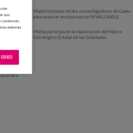
ación
Matia Instituto recibe a investigadores de Gales
de sus
para avanzar en el proyecto INVALUABLE
ando la
el contenido
donos además
Matia participa en la elaboración del Marco
Estratégico Estatal de las Soledades.
 COOKIES
n previa a