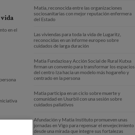
Matia, reconocida entre las organizaciones
sociosanitarias con mejor reputación enfermera
 vida
del Estado
to en el
Las viviendas para toda la vida de Lugaritz,
reconocidas en un informe europeo sobre
cuidados de larga duración
Matia Fundazioa y Acción Social de Rural Kutxa
firman un convenio para transformar los espacios
del centro Iza hacia un modelo más hogareño y
centrado en la persona
 persona
Matia participa en un ciclo sobre muerte y
comunidad en Usurbil con una sesión sobre
iniciativa
cuidados paliativos
Afundación y Matia Instituto promueven unas
jornadas en Vigo para repensar el envejecimiento
desde una mirada que integre sus fortalezas
anticipar