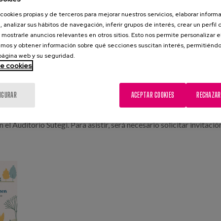
nos más humanos y respetuosos.
cookies propias y de terceros para mejorar nuestros servicios, elaborar inform
, analizar sus hábitos de navegación, inferir grupos de interés, crear un perfil 
te en la fase final, sino en acompañar de forma continuada, respet
 mostrarle anuncios relevantes en otros sitios. Esto nos permite personalizar 
mos y obtener información sobre qué secciones suscitan interés, permitién
 página web y su seguridad.
de cookies
 torno al cuidado
struir comunidad en torno a los cuidados, integrando a ciudadanía,
IGURAR
ACEPTAR COOKIES
RECHAZAR
 el Auditorio Sutegi. Para asistir, será necesario solicitar invitació