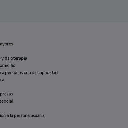
Mayores
 y fisioterapia
omicilio
ara personas con discapacidad
tra
mpresas
osocial
ión a la persona usuaria