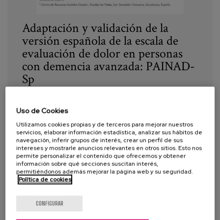
Canal de denuncias
Adaptación y validación de la
es
versión española de la escala de
evaluación de dolor en personas
eu
con demencia avanzada: PAINAD-
Sp
Año:
2014
Uso de Cookies
Autor:
Buiza, C., García, A., Sanchez – Iglesias, I.,
Utilizamos cookies propias y de terceros para mejorar nuestros
Alaba, J., Navarro, A.B., Arriola, E., Zulaica, A., Vaca, R.,
servicios, elaborar información estadística, analizar sus hábitos de
Hernandez, C.
navegación, inferir grupos de interés, crear un perfil de sus
intereses y mostrarle anuncios relevantes en otros sitios. Esto nos
permite personalizar el contenido que ofrecemos y obtener
Etiquetas:
dolor
,
Demencia
,
escala de evaluación
,
información sobre qué secciones suscitan interés,
PAINAD-Sp
,
Alzheimer
permitiéndonos además mejorar la página web y su seguridad.
Política de cookies
VER MÁS
CONFIGURAR