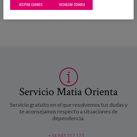
ACEPTAR COOKIES
RECHAZAR COOKIES
Servicio Matia Orienta
Servicio gratuito en el que resolvemos tus dudas y
te aconsejamos respecto a situaciones de
dependencia.
+34 943 317 123