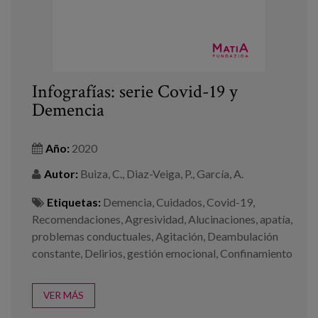
Canal de denuncias
es
eu
Infografías: serie Covid-19 y
Demencia
Año:
2020
Autor:
Buiza, C., Diaz-Veiga, P., García, A.
Etiquetas:
Demencia
,
Cuidados
,
Covid-19
,
Recomendaciones
,
Agresividad
,
Alucinaciones
,
apatía
,
problemas conductuales
,
Agitación
,
Deambulación
constante
,
Delirios
,
gestión emocional
,
Confinamiento
VER MÁS