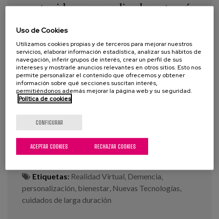
contenidos personalizados a través
de la realidad virtual, en el
bienestar y la implicación de
Uso de Cookies
personas con demencia avanzada.
Utilizamos cookies propias y de terceros para mejorar nuestros
servicios, elaborar información estadística, analizar sus hábitos de
Un estudio cualitativo de 4 casos
navegación, inferir grupos de interés, crear un perfil de sus
intereses y mostrarle anuncios relevantes en otros sitios. Esto nos
permite personalizar el contenido que ofrecemos y obtener
información sobre qué secciones suscitan interés,
Año:
2019
permitiéndonos además mejorar la página web y su seguridad.
Política de cookies
Autor:
Buiza, C., Vidán A., García-Soler, A., Diaz-
Veiga, Pura
CONFIGURAR
Revista:
Revista Española de Geriatría y
Gerontología Volume 54, Issue 6, November–
ACEPTAR COOKIES
RECHAZAR COOKIES
December 2019, Pages 361-362
Etiquetas:
Realidad Virtual
,
Demencia
,
personalización
,
bienestar
,
Nuevas Tecnologías
,
cuidados de larga duración