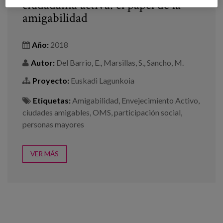
ciudadanía activa: el papel de la
amigabilidad
Año:
2018
Autor:
Del Barrio, E., Marsillas, S., Sancho, M.
Proyecto:
Euskadi Lagunkoia
Etiquetas:
Amigabilidad
,
Envejecimiento Activo
,
ciudades amigables
,
OMS
,
participación social
,
personas mayores
VER MÁS