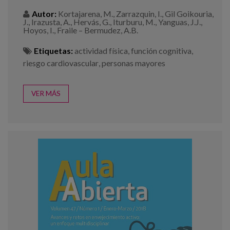
Autor:
Kortajarena, M., Zarrazquin, I., Gil Goikouria,
J., Irazusta, A., Hervás, G., Iturburu, M., Yanguas, J.J.,
Hoyos, I., Fraile – Bermudez, A.B.
Etiquetas:
actividad física
,
función cognitiva
,
riesgo cardiovascular
,
personas mayores
VER MÁS