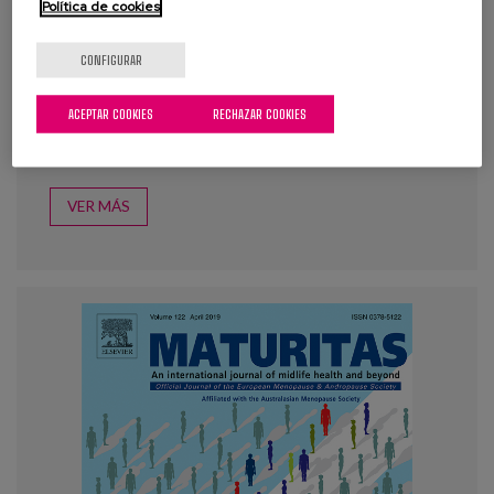
Política de cookies
Etiquetas:
personas mayores
,
discapacidad
,
calidad de la atención
,
atención sociosanitaria
,
CONFIGURAR
dependencia
,
normativa
,
evaluación de servicios
,
buenas prácticas
,
España
,
Alemania
,
Francia
,
Portugal
,
ACEPTAR COOKIES
RECHAZAR COOKIES
Reino Unido
,
Europa
,
EE.UU.
VER MÁS