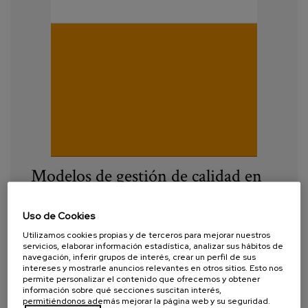
Modelos de gestión de calidad en
la atención a las personas con
dependencia. Revisión
Uso de Cookies
Internacional
Utilizamos cookies propias y de terceros para mejorar nuestros
servicios, elaborar información estadística, analizar sus hábitos de
navegación, inferir grupos de interés, crear un perfil de sus
Año:
2019
intereses y mostrarle anuncios relevantes en otros sitios. Esto nos
permite personalizar el contenido que ofrecemos y obtener
información sobre qué secciones suscitan interés,
Autor:
Leturia M., Zalakain, J., Mendieta, A.,
permitiéndonos además mejorar la página web y su seguridad.
Carcavilla, A.