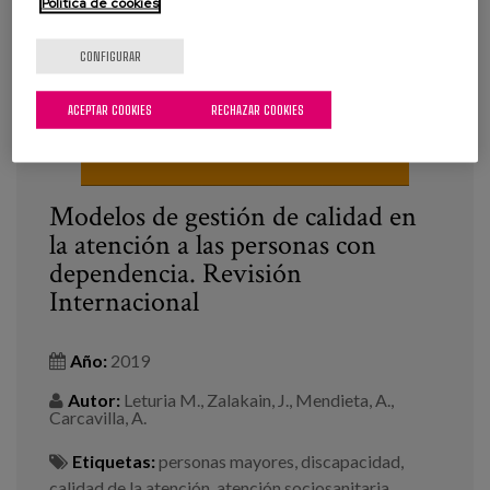
Política de cookies
CONFIGURAR
ACEPTAR COOKIES
RECHAZAR COOKIES
Modelos de gestión de calidad en
la atención a las personas con
dependencia. Revisión
Internacional
Año:
2019
Autor:
Leturia M., Zalakain, J., Mendieta, A.,
Carcavilla, A.
Etiquetas:
personas mayores
,
discapacidad
,
calidad de la atención
,
atención sociosanitaria
,