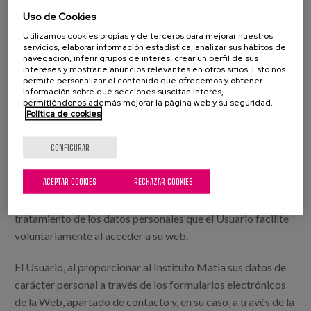
personales de nuestros clientes almacenados
Uso de Cookies
anteriormente, sin el consentimiento previo de los clientes
Utilizamos cookies propias y de terceros para mejorar nuestros
afectados.
servicios, elaborar información estadística, analizar sus hábitos de
navegación, inferir grupos de interés, crear un perfil de sus
intereses y mostrarle anuncios relevantes en otros sitios. Esto nos
permite personalizar el contenido que ofrecemos y obtener
información sobre qué secciones suscitan interés,
Matia Instituto
permitiéndonos además mejorar la página web y su seguridad.
Política de cookies
El Instituto Matia, conforme a la legislación vigente en
CONFIGURAR
materia de Protección de Datos de Carácter Personal, pone
en conocimiento de los usuarios de la página web
ACEPTAR COOKIES
RECHAZAR COOKIES
www.matiainstituto.net
(en adelante, la Página) la Política
de Privacidad y Protección de Datos que aplicará en el
tratamiento de los datos personales que el Usuario facilite
voluntariamente al acceder a su web.
El Usuario, al proporcionar al Instituto Matia sus datos de
carácter personal a través de los formularios electrónicos
de la Web, apartado de contacto y, en su caso, a través de la