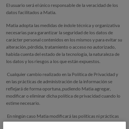
El usuario será el único responsable de la veracidad de los
datos facilitados a Matia.
Matia adopta las medidas de índole técnica y organizativa
necesarias para garantizar la seguridad de los datos de
carácter personal contenidos en los mismos y para evitar su
alteración, pérdida, tratamiento o acceso no autorizado,
habida cuenta del estado de la tecnología, la naturaleza de
los datos y los riesgos a los que están expuestos.
Cualquier cambio realizado en la Política de Privacidad y
en las prácticas de administración de la información se
reflejará de forma oportuna, pudiendo Matia agregar,
modificar o eliminar dicha política de privacidad cuando lo
estime necesario.
En ningún caso Matia modificará las políticas ni prácticas
para hacerlas menos eficaces en la protección de los datos