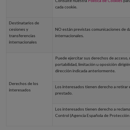
Consulte nuestra
Política de Cookies
para
cada cookie.
Destinatarios de
cesiones y
NO están previstas comunicaciones de da
transferencias
internacionales.
internacionales
Puede ejercitar sus derechos de acceso, r
portabilidad, limitación u oposición dirigi
dirección indicada anteriormente.
Derechos de los
Los interesados tienen derecho a retirar
interesados
prestado.
Los interesados tienen derecho a reclama
Control (Agencia Española de Protección