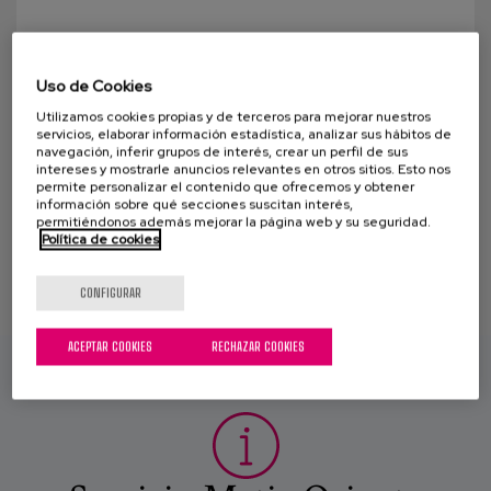
Canal de denuncias
Historias de vida - Las Recetas de
Bermingham
es
Uso de Cookies
La entrada de hoy está dedicada a dar a conocer el
Utilizamos cookies propias y de terceros para mejorar nuestros
eu
servicios, elaborar información estadística, analizar sus hábitos de
libro de cocina “Las recetas de Bermingham”, libro
navegación, inferir grupos de interés, crear un perfil de sus
que preparamos en nuestro Centro Gerontológico...
intereses y mostrarle anuncios relevantes en otros sitios. Esto nos
permite personalizar el contenido que ofrecemos y obtener
información sobre qué secciones suscitan interés,
permitiéndonos además mejorar la página web y su seguridad.
Política de cookies
CONFIGURAR
ACEPTAR COOKIES
RECHAZAR COOKIES