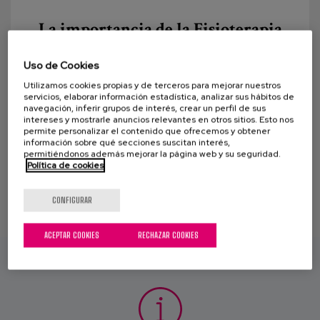
Canal de denuncias
La importancia de la Fisioterapia
en el bienestar de las personas
es
Uso de Cookies
Según la OMS la fisioterapia es “la ciencia del
eu
Utilizamos cookies propias y de terceros para mejorar nuestros
tratamiento a través de medios físicos, ejercicio
servicios, elaborar información estadística, analizar sus hábitos de
navegación, inferir grupos de interés, crear un perfil de sus
terapéutico, masoterapia y electroterapia.
intereses y mostrarle anuncios relevantes en otros sitios. Esto nos
Además,...
permite personalizar el contenido que ofrecemos y obtener
información sobre qué secciones suscitan interés,
permitiéndonos además mejorar la página web y su seguridad.
Política de cookies
CONFIGURAR
ACEPTAR COOKIES
RECHAZAR COOKIES