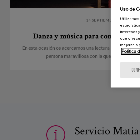
Uso de C
Utilizamos 
14 SEPTIEMBRE 2022
estadística
intereses y
Danza y música para conectar co
que ofrece
mejorar la
En esta ocasión os acercamos una lectura en formato ent
Política 
persona maravillosa con la que hemos tenido l
CONF
Servicio Matia