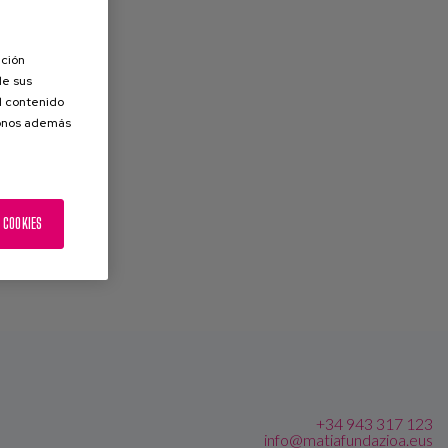
ación
de sus
el contenido
donos además
 COOKIES
+34 943 317 123
info@matiafundazioa.eus