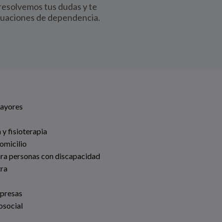
 resolvemos tus dudas y te
tuaciones de dependencia.
Mayores
 y fisioterapia
omicilio
ara personas con discapacidad
tra
mpresas
osocial