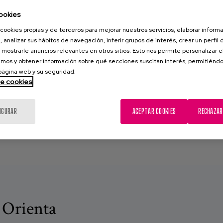
ookies
cookies propias y de terceros para mejorar nuestros servicios, elaborar inform
, analizar sus hábitos de navegación, inferir grupos de interés, crear un perfil 
 mostrarle anuncios relevantes en otros sitios. Esto nos permite personalizar 
n la demencia
mos y obtener información sobre qué secciones suscitan interés, permitién
 página web y su seguridad.
revista a Iker Arrue, una
de cookies
a suerte de...
IGURAR
ACEPTAR COOKIES
RECHAZAR
 Orienta