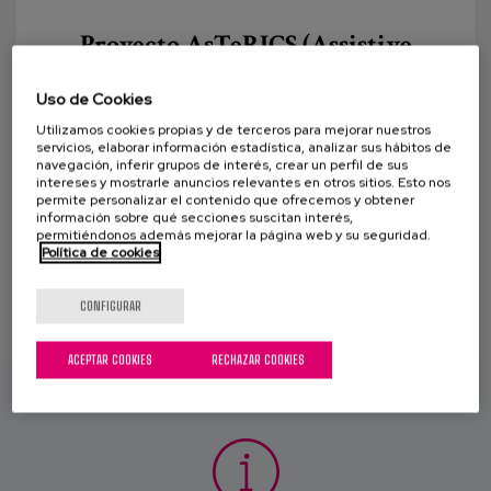
Canal de denuncias
Proyecto AsTeRICS (Assistive
Technology Rapid Integration &
es
Construction Set)
Uso de Cookies
eu
Utilizamos cookies propias y de terceros para mejorar nuestros
Según las últimas estadísticas publicadas por
servicios, elaborar información estadística, analizar sus hábitos de
el Eurostat, el porcentaje de personas en Europa con
navegación, inferir grupos de interés, crear un perfil de sus
intereses y mostrarle anuncios relevantes en otros sitios. Esto nos
diversidad funcional motora en las...
permite personalizar el contenido que ofrecemos y obtener
información sobre qué secciones suscitan interés,
permitiéndonos además mejorar la página web y su seguridad.
Política de cookies
CONFIGURAR
ACEPTAR COOKIES
RECHAZAR COOKIES