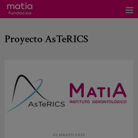
Centros
Proyecto AsTeRICS
Servicios
Eventos
Contacto
Noticias
Blog
Prensa
Trabaja con nosotros
01 MARZO 2013