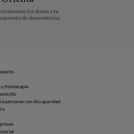
 resolvemos tus dudas y te
tuaciones de dependencia.
Mayores
 y fisioterapia
omicilio
ara personas con discapacidad
tra
mpresas
osocial