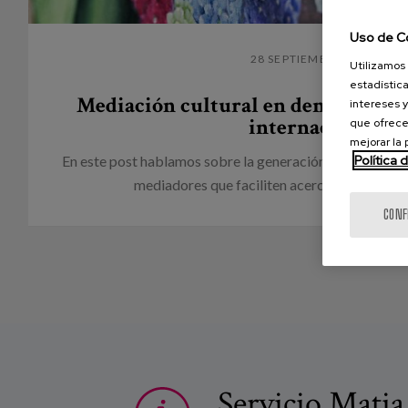
Uso de C
28 SEPTIEMBRE 2020
Utilizamos 
estadística
Mediación cultural en demencia, 
intereses y
internacional
que ofrece
mejorar la
Política 
En este post hablamos sobre la generación de prácticas 
mediadores que faciliten acercar la experienci
CONF
Servicio Matia