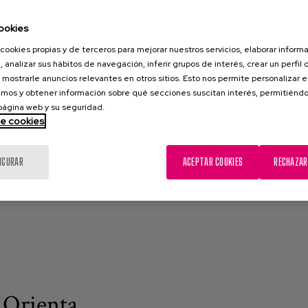
ookies
cookies propias y de terceros para mejorar nuestros servicios, elaborar inform
, analizar sus hábitos de navegación, inferir grupos de interés, crear un perfil 
un acercamiento
 mostrarle anuncios relevantes en otros sitios. Esto nos permite personalizar 
mos y obtener información sobre qué secciones suscitan interés, permitién
 página web y su seguridad.
de cookies
accesibles para todos los
a cultural y...
IGURAR
ACEPTAR COOKIES
RECHAZAR
 Orienta