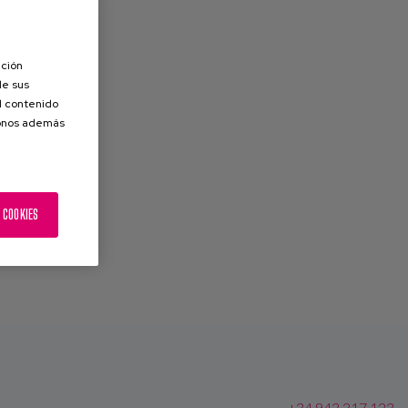
ación
de sus
el contenido
donos además
 COOKIES
+34 943 317 123