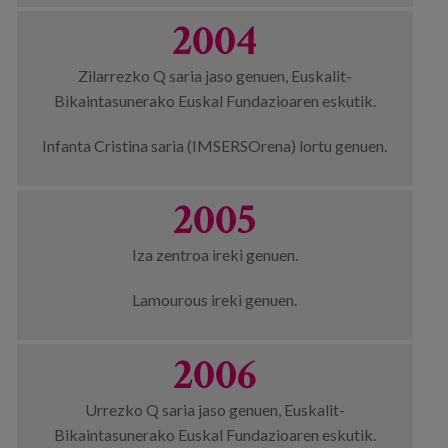
2004
Zilarrezko Q saria jaso genuen, Euskalit-
Bikaintasunerako Euskal Fundazioaren eskutik.
Infanta Cristina saria (IMSERSOrena) lortu genuen.
2005
Iza zentroa ireki genuen.
Lamourous ireki genuen.
2006
Urrezko Q saria jaso genuen, Euskalit-
Bikaintasunerako Euskal Fundazioaren eskutik.