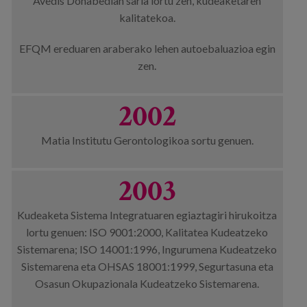
Avedis Donabedian saria lortu zen, kudeaketaren
kalitatekoa.
EFQM ereduaren araberako lehen autoebaluazioa egin
zen.
2002
Matia Institutu Gerontologikoa sortu genuen.
2003
Kudeaketa Sistema Integratuaren egiaztagiri hirukoitza
lortu genuen: ISO 9001:2000, Kalitatea Kudeatzeko
Sistemarena; ISO 14001:1996, Ingurumena Kudeatzeko
Sistemarena eta OHSAS 18001:1999, Segurtasuna eta
Osasun Okupazionala Kudeatzeko Sistemarena.