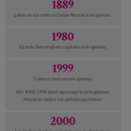
1889
Egizu lan gurekin
Salaketa-kanala
Lehen arreta zentroa (Julian Rezola) ireki genuen.
1980
es
eu
Ricardo Bermingham ospitalea ireki genuen.
1999
Fraisoro zentroa ireki genuen.
ISO 9002:1994 lehen egiaztagiria lortu genuen,
Matiaren zentro eta zerbitzu guztietan.
2000