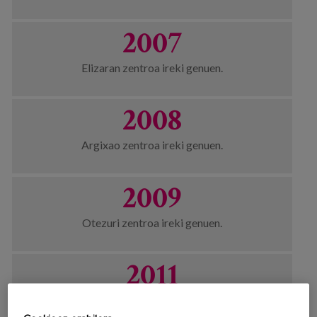
2007
Elizaran zentroa ireki genuen.
2008
Argixao zentroa ireki genuen.
2009
Otezuri zentroa ireki genuen.
2011
Eusko Jaurlaritzaren Enplegu eta Gizarte Politiketako