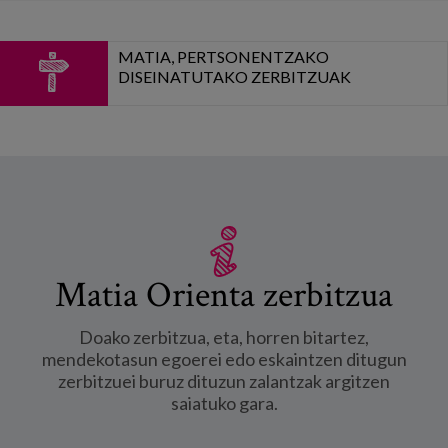
MATIA, PERTSONENTZAKO
DISEINATUTAKO ZERBITZUAK
Matia Orienta zerbitzua
Doako zerbitzua, eta, horren bitartez,
mendekotasun egoerei edo eskaintzen ditugun
zerbitzuei buruz dituzun zalantzak argitzen
saiatuko gara.