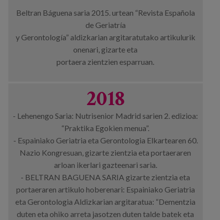
Beltran Báguena saria 2015. urtean “Revista Española
de Geriatría
y Gerontología” aldizkarian argitaratutako artikulurik
onenari, gizarte eta
portaera zientzien esparruan.
2018
- Lehenengo Saria: Nutrisenior Madrid sarien 2. edizioa:
“Praktika Egokien menua”.
- Espainiako Geriatria eta Gerontologia Elkartearen 60.
Nazio Kongresuan, gizarte zientzia eta portaeraren
arloan ikerlari gazteenari saria.
- BELTRAN BAGUENA SARIA gizarte zientzia eta
portaeraren artikulo hoberenari: Espainiako Geriatria
eta Gerontologia Aldizkarian argitaratua: “Dementzia
duten eta ohiko arreta jasotzen duten talde batek eta