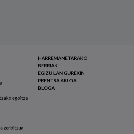
HARREMANETARAKO
BERRIAK
EGIZU LAN GUREKIN
PRENTSA ARLOA
ia
BLOGA
tzako egoitza
ta zerbitzua