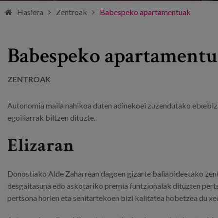
Hasiera
Zentroak
Babespeko apartamentuak
Babespeko apartament
ZENTROAK
Autonomia maila nahikoa duten adinekoei zuzendutako etxebizitz
egoiliarrak biltzen dituzte.
Elizaran
Donostiako Alde Zaharrean dagoen gizarte baliabideetako zent
desgaitasuna edo askotariko premia funtzionalak dituzten pertso
pertsona horien eta senitartekoen bizi kalitatea hobetzea du xe