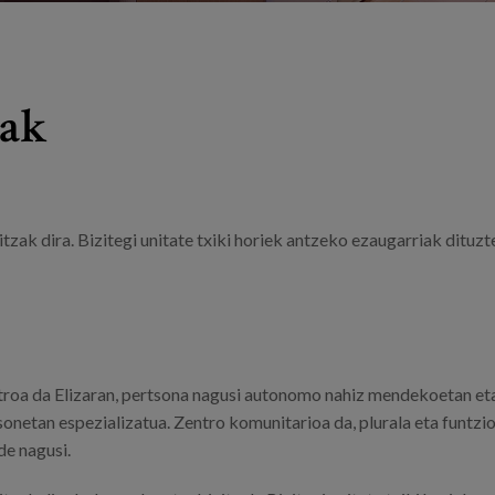
uak
ak dira. Bizitegi unitate txiki horiek antzeko ezaugarriak dituzt
roa da Elizaran, pertsona nagusi autonomo nahiz mendekoetan et
netan espezializatua. Zentro komunitarioa da, plurala eta funtzio
de nagusi.