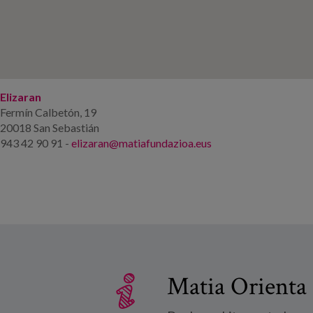
Elizaran
Fermín Calbetón, 19
20018 San Sebastián
943 42 90 91 -
elizaran@matiafundazioa.eus
Matia Orienta 