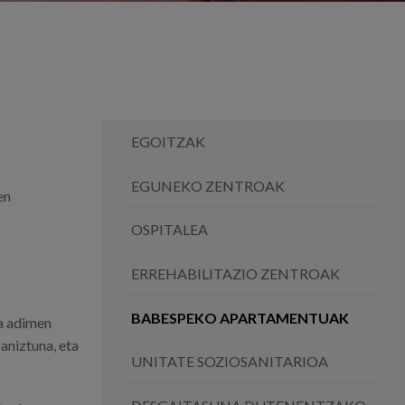
EGOITZAK
EGUNEKO ZENTROAK
en
OSPITALEA
ERREHABILITAZIO ZENTROAK
BABESPEKO APARTAMENTUAK
a adimen
aniztuna, eta
UNITATE SOZIOSANITARIOA