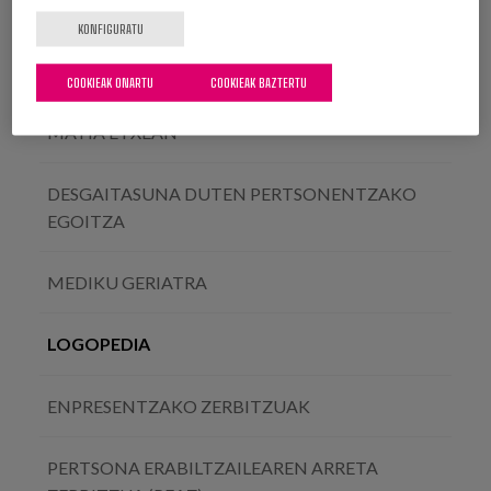
EGUNEKO ZENTROA
KONFIGURATU
ERREHABILITAZIOA ETA FISIOTERAPIA
COOKIEAK ONARTU
COOKIEAK BAZTERTU
MATIA ETXEAN
DESGAITASUNA DUTEN PERTSONENTZAKO
EGOITZA
MEDIKU GERIATRA
LOGOPEDIA
ENPRESENTZAKO ZERBITZUAK
PERTSONA ERABILTZAILEAREN ARRETA