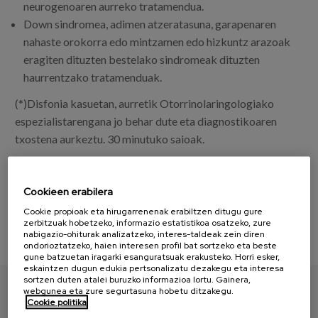
neurogenoaren aurreko tratamendua.
Down sindromea, adimen atzeratasuna, garapenaren
nahaste orokorra edo mintzamen edo hizkuntz arazoak
eragiten dituzten bestelako sindromeak dituzten
haurrentzako tratamenduak.
(*)Disfonia kasuetan, aurretik Otorrinolaringologiako
espezialistarengana jo behar dute eta diagnostikoaren
txostena aurkeztu. 30 minutuko saioak.
Cookieen erabilera
Cookie propioak eta hirugarrenenak erabiltzen ditugu gure
zerbitzuak hobetzeko, informazio estatistikoa osatzeko, zure
nabigazio-ohiturak analizatzeko, interes-taldeak zein diren
ondorioztatzeko, haien interesen profil bat sortzeko eta beste
gune batzuetan iragarki esanguratsuak erakusteko. Horri esker,
eskaintzen dugun edukia pertsonalizatu dezakegu eta interesa
sortzen duten atalei buruzko informazioa lortu. Gainera,
ADINEKOENTZAKO EGOITZAK
webgunea eta zure segurtasuna hobetu ditzakegu.
Cookie politika