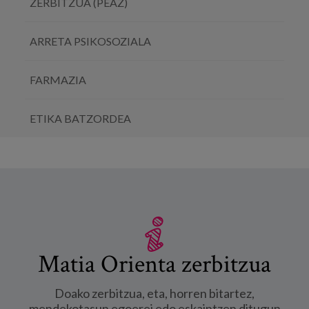
ZERBITZUA (PEAZ)
ARRETA PSIKOSOZIALA
FARMAZIA
ETIKA BATZORDEA
Matia Orienta zerbitzua
Doako zerbitzua, eta, horren bitartez,
mendekotasun egoerei edo eskaintzen ditugun