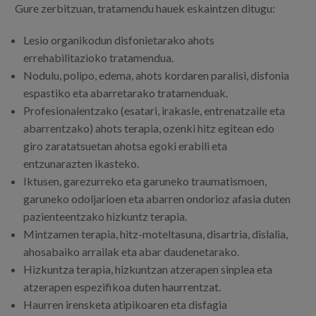
Egizu lan gurekin
Gure zerbitzuan, tratamendu hauek eskaintzen ditugu:
Salaketa-kanala
Lesio organikodun disfonietarako ahots
errehabilitazioko tratamendua.
Nodulu, polipo, edema, ahots kordaren paralisi, disfonia
es
espastiko eta abarretarako tratamenduak.
eu
Profesionalentzako (esatari, irakasle, entrenatzaile eta
abarrentzako) ahots terapia, ozenki hitz egitean edo
giro zaratatsuetan ahotsa egoki erabili eta
entzunarazten ikasteko.
Iktusen, garezurreko eta garuneko traumatismoen,
garuneko odoljarioen eta abarren ondorioz afasia duten
pazienteentzako hizkuntz terapia.
Mintzamen terapia, hitz-moteltasuna, disartria, dislalia,
ahosabaiko arrailak eta abar daudenetarako.
Hizkuntza terapia, hizkuntzan atzerapen sinplea eta
atzerapen espezifikoa duten haurrentzat.
Haurren irensketa atipikoaren eta disfagia