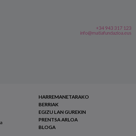
+34 943 317 123
info@matiafundazioa.eus
HARREMANETARAKO
BERRIAK
EGIZU LAN GUREKIN
PRENTSA ARLOA
ia
BLOGA