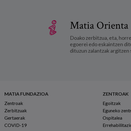
Matia Orienta 
Doako zerbitzua, eta, horr
egoerei edo eskaintzen dit
dituzun zalantzak argitzen 
MATIA FUNDAZIOA
ZENTROAK
Zentroak
Egoitzak
Zerbitzuak
Eguneko zent
Gertaerak
Ospitalea
COVID-19
Errehabilitaz