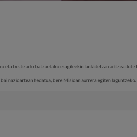
o eta beste arlo batzuetako eragileekin lankidetzan aritzea dute
bai nazioartean hedatua, bere Misioan aurrera egiten laguntzeko.