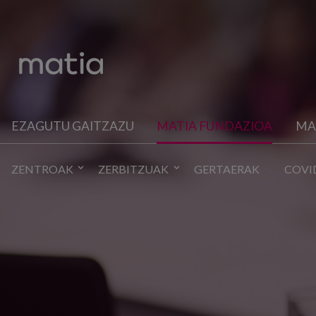
EZAGUTU GAITZAZU
MATIA FUNDAZIOA
MA
ZENTROAK
ZERBITZUAK
GERTAERAK
COVI