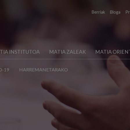
Berriak
Bloga
Pr
TIA INSTITUTOA
MATIA ZALEAK
MATIA ORIEN
D-19
HARREMANETARAKO