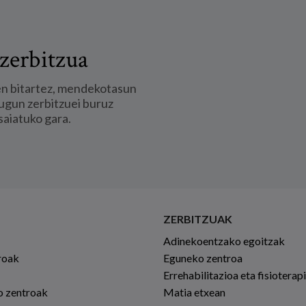
zerbitzua
en bitartez, mendekotasun
ugun zerbitzuei buruz
saiatuko gara.
ZERBITZUAK
Adinekoentzako egoitzak
roak
Eguneko zentroa
Errehabilitazioa eta fisioterap
io zentroak
Matia etxean