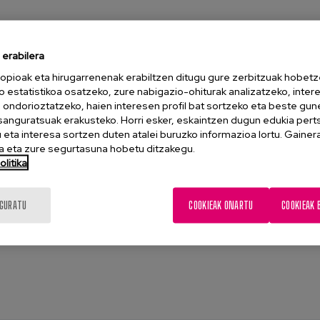
erabilera
opioak eta hirugarrenenak erabiltzen ditugu gure zerbitzuak hobetz
o estatistikoa osatzeko, zure nabigazio-ohiturak analizatzeko, inter
n ondorioztatzeko, haien interesen profil bat sortzeko eta beste gu
esanguratsuak erakusteko. Horri esker, eskaintzen dugun edukia pert
eta interesa sortzen duten atalei buruzko informazioa lortu. Gainer
 eta zure segurtasuna hobetu ditzakegu.
litika
IGURATU
COOKIEAK ONARTU
COOKIEAK 