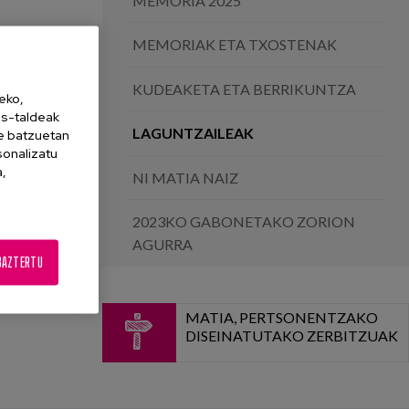
MEMORIA 2025
MEMORIAK ETA TXOSTENAK
KUDEAKETA ETA BERRIKUNTZA
eko,
es-taldeak
LAGUNTZAILEAK
ne batzuetan
sonalizatu
a,
NI MATIA NAIZ
2023KO GABONETAKO ZORION
AGURRA
BAZTERTU
MATIA, PERTSONENTZAKO
DISEINATUTAKO ZERBITZUAK