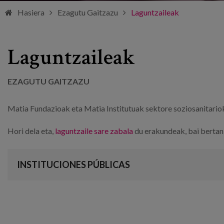
Hasiera
Ezagutu Gaitzazu
Laguntzaileak
Laguntzaileak
EZAGUTU GAITZAZU
Matia Fundazioak eta Matia Institutuak sektore soziosanitariok
Hori dela eta,
laguntzaile sare zabala
du erakundeak, bai bertan 
INSTITUCIONES PÚBLICAS