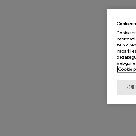
Cookieen 
Cookie pr
informazi
zein dire
iragarki 
dezakegu 
webgunea
Cookie po
KONF