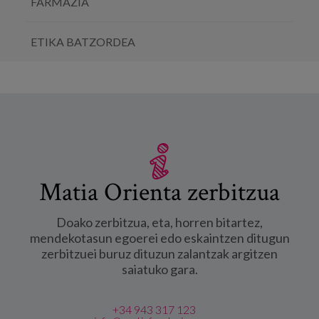
FARMAZIA
ETIKA BATZORDEA
Matia Orienta zerbitzua
Doako zerbitzua, eta, horren bitartez,
mendekotasun egoerei edo eskaintzen ditugun
zerbitzuei buruz dituzun zalantzak argitzen
saiatuko gara.
+34 943 317 123