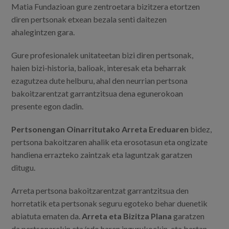
Egizu lan gurekin
Matia Fundazioan gure zentroetara bizitzera etortzen
diren pertsonak etxean bezala senti daitezen
Salaketa-kanala
ahalegintzen gara.
Gure profesionalek unitateetan bizi diren pertsonak,
es
haien bizi-historia, balioak, interesak eta beharrak
eu
ezagutzea dute helburu, ahal den neurrian pertsona
bakoitzarentzat garrantzitsua dena egunerokoan
presente egon dadin.
Pertsonengan Oinarritutako Arreta Ereduaren
bidez,
pertsona bakoitzaren ahalik eta erosotasun eta ongizate
handiena errazteko zaintzak eta laguntzak garatzen
ditugu.
Arreta pertsona bakoitzarentzat garrantzitsua den
horretatik eta pertsonak seguru egoteko behar duenetik
abiatuta ematen da.
Arreta eta Bizitza Plana
garatzen
da pertsonarekin eta/edo haren ingurukoekin, eta bertan