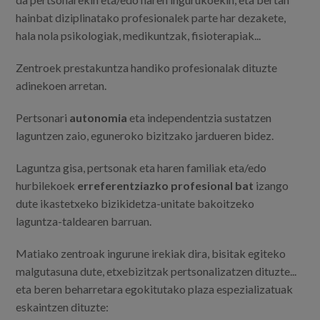
hainbat diziplinatako profesionalek parte har dezakete,
hala nola psikologiak, medikuntzak, fisioterapiak...
Zentroek prestakuntza handiko profesionalak dituzte
adinekoen arretan.
Pertsonari
autonomia
eta independentzia sustatzen
laguntzen zaio, eguneroko bizitzako jardueren bidez.
Laguntza gisa, pertsonak eta haren familiak eta/edo
hurbilekoek
erreferentziazko profesional bat
izango
dute ikastetxeko bizikidetza-unitate bakoitzeko
laguntza-taldearen barruan.
Matiako zentroak ingurune irekiak dira, bisitak egiteko
malgutasuna dute, etxebizitzak pertsonalizatzen dituzte...
eta beren beharretara egokitutako plaza espezializatuak
eskaintzen dituzte: