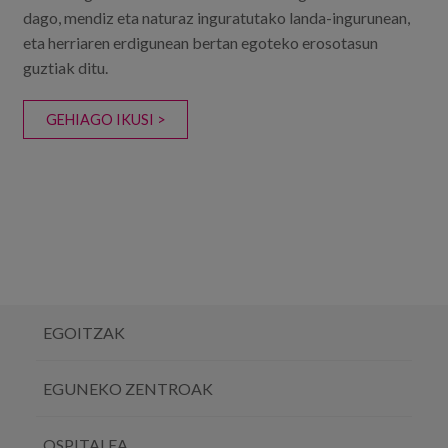
dago, mendiz eta naturaz inguratutako landa-ingurunean,
eta herriaren erdigunean bertan egoteko erosotasun
guztiak ditu.
GEHIAGO IKUSI >
EGOITZAK
EGUNEKO ZENTROAK
OSPITALEA