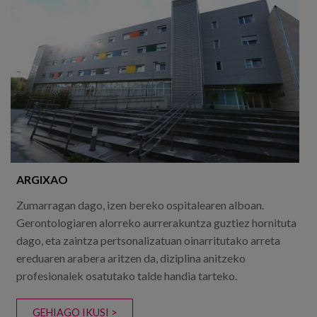
ARGIXAO
Zumarragan dago, izen bereko ospitalearen alboan.
Gerontologiaren alorreko aurrerakuntza guztiez hornituta
dago, eta zaintza pertsonalizatuan oinarritutako arreta
ereduaren arabera aritzen da, diziplina anitzeko
profesionalek osatutako talde handia tarteko.
GEHIAGO IKUSI >