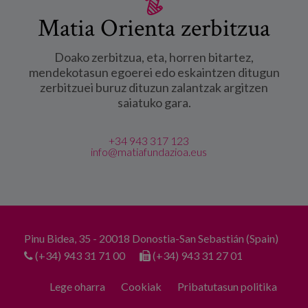
Matia Orienta zerbitzua
Doako zerbitzua, eta, horren bitartez,
mendekotasun egoerei edo eskaintzen ditugun
zerbitzuei buruz dituzun zalantzak argitzen
saiatuko gara.
+34 943 317 123
info@matiafundazioa.eus
Pinu Bidea, 35 - 20018 Donostia-San Sebastián (Spain)
(+34) 943 31 71 00
(+34) 943 31 27 01
Lege oharra
Cookiak
Pribatutasun politika