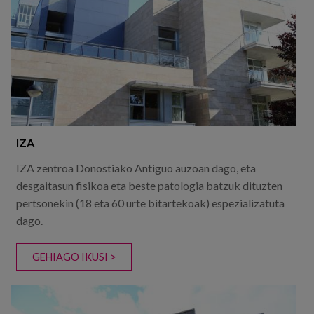
Egizu lan gurekin
Salaketa-kanala
es
eu
IZA
IZA zentroa Donostiako Antiguo auzoan dago, eta
desgaitasun fisikoa eta beste patologia batzuk dituzten
pertsonekin (18 eta 60 urte bitartekoak) espezializatuta
dago.
GEHIAGO IKUSI >