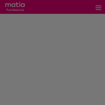
Centros
Servicios
Eventos
Contacto
Noticias
Blog
Prensa
Trabaja con nosotros