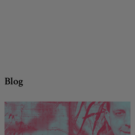
Canal de denuncias
es
eu
Blog