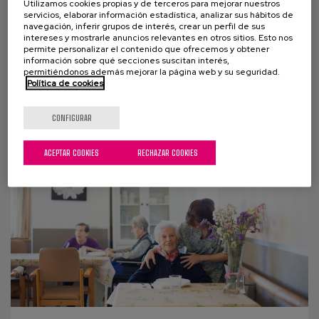
ciudades amigables para la vida y
Utilizamos cookies propias y de terceros para mejorar nuestros
servicios, elaborar información estadística, analizar sus hábitos de
las personas
navegación, inferir grupos de interés, crear un perfil de sus
intereses y mostrarle anuncios relevantes en otros sitios. Esto nos
permite personalizar el contenido que ofrecemos y obtener
En el Día Mundial de las Ciudades queremos
información sobre qué secciones suscitan interés,
reflexionar cómo las ciudades se pueden ir
permitiéndonos además mejorar la página web y su seguridad.
Política de cookies
transformando para crear espacios más inclusivos
para todas las...
CONFIGURAR
ACEPTAR COOKIES
RECHAZAR COOKIES