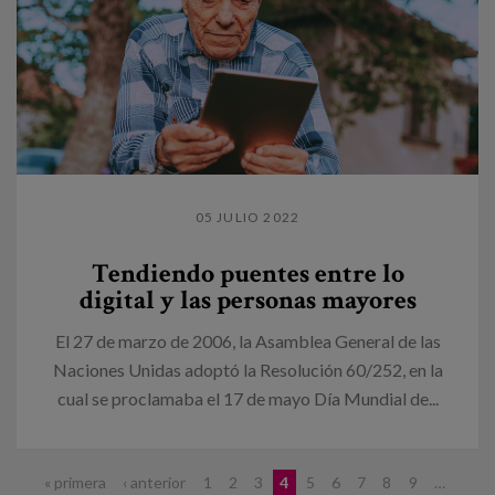
05 JULIO 2022
Tendiendo puentes entre lo
digital y las personas mayores
El 27 de marzo de 2006, la Asamblea General de las
Naciones Unidas adoptó la Resolución 60/252, en la
cual se proclamaba el 17 de mayo Día Mundial de...
Páginas
« primera
‹ anterior
1
2
3
4
5
6
7
8
9
…