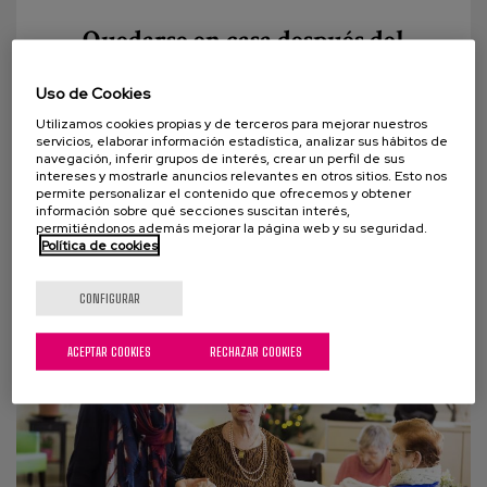
Quedarse en casa después del
coronavirus: Un derecho también
para las personas que viven en
Uso de Cookies
residencias
Utilizamos cookies propias y de terceros para mejorar nuestros
servicios, elaborar información estadística, analizar sus hábitos de
Vivimos tiempos de incertidumbre en el ámbito del
navegación, inferir grupos de interés, crear un perfil de sus
intereses y mostrarle anuncios relevantes en otros sitios. Esto nos
envejecimiento. En esta pandemia que nos invade las
permite personalizar el contenido que ofrecemos y obtener
información sobre qué secciones suscitan interés,
personas mayores han cobrado...
permitiéndonos además mejorar la página web y su seguridad.
Política de cookies
CONFIGURAR
ACEPTAR COOKIES
RECHAZAR COOKIES