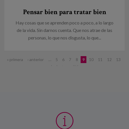
Pensar bien para tratar bien
Hay cosas que se aprenden poco a poco, a lo largo
de la vida. Sin darnos cuenta. Que nos atrae de las
personas, lo que nos disgusta, lo que...
Páginas
« primera
‹ anterior
…
5
6
7
8
9
10
11
12
13
…
siguiente ›
última »