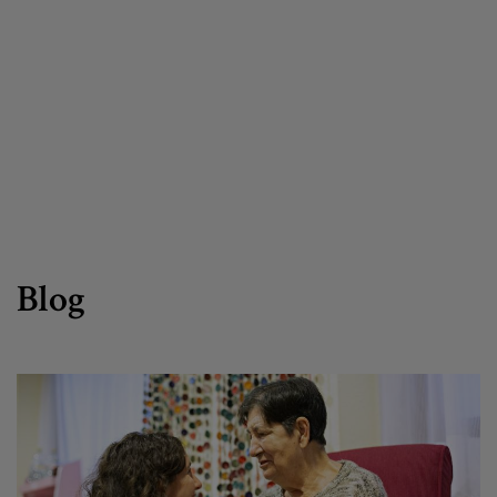
Canal de denuncias
es
eu
Blog