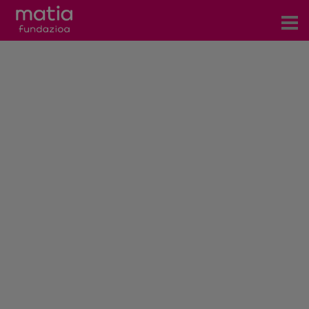
Centros
Servicios
Eventos
Contacto
Noticias
Blog
Prensa
Trabaja con nosotros