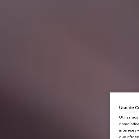
Uso de C
Utilizamos 
estadística
intereses y
que ofrece