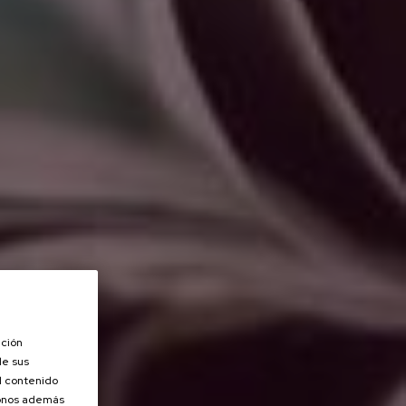
ación
de sus
el contenido
donos además