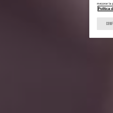
mejorar la
Política 
CONF