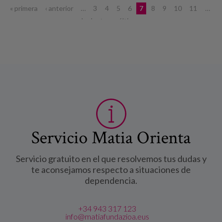
Páginas
« primera
‹ anterior
…
3
4
5
6
7
8
9
10
11
…
siguiente ›
última »
Servicio Matia Orienta
Servicio gratuito en el que resolvemos tus dudas y
te aconsejamos respecto a situaciones de
dependencia.
+34 943 317 123
info@matiafundazioa.eus