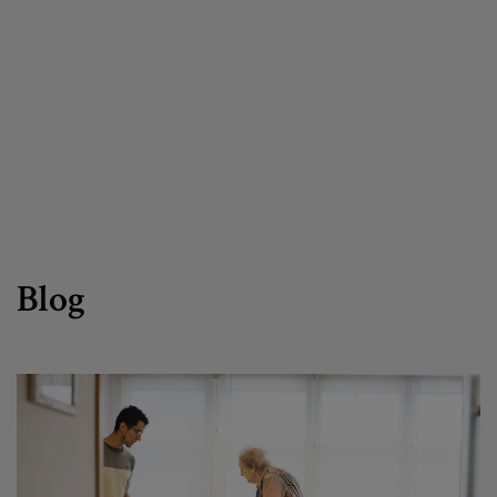
Canal de denuncias
es
eu
Blog