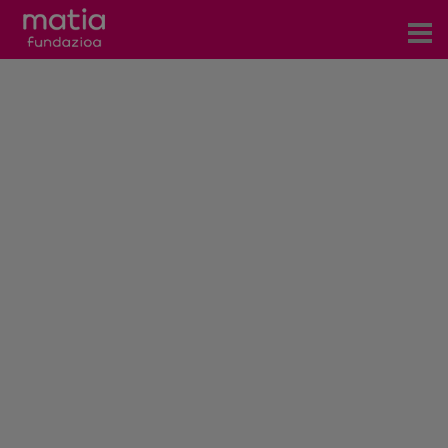
Centros
Servicios
Eventos
Contacto
Noticias
Blog
Prensa
Trabaja con nosotros