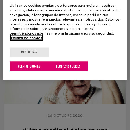
Utilizamos cookies propias y de terceros para mejorar nuestros
Música para volver a sentirse parte de este mundo
servicios, elaborar información estadística, analizar sus hábitos de
Han pasado cerca de dos años de que todo
navegación, inferir grupos de interés, crear un perfil de sus
intereses y mostrarle anuncios relevantes en otros sitios. Esto nos
empezara…De que la música, los acordes y...
permite personalizar el contenido que ofrecemos y obtener
información sobre qué secciones suscitan interés,
permitiéndonos además mejorar la página web y su seguridad.
Política de cookies
CONFIGURAR
ACEPTAR COOKIES
RECHAZAR COOKIES
16 OCTUBRE 2020